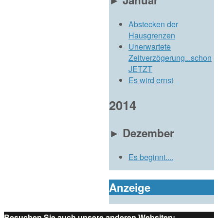
Abstecken der
Hausgrenzen
Unerwartete
Zeitverzögerung...schon
JETZT
Es wird ernst
2014
►
Dezember
Es beginnt....
Anzeige
Besuchen Sie auch unsere anderen Websiten: