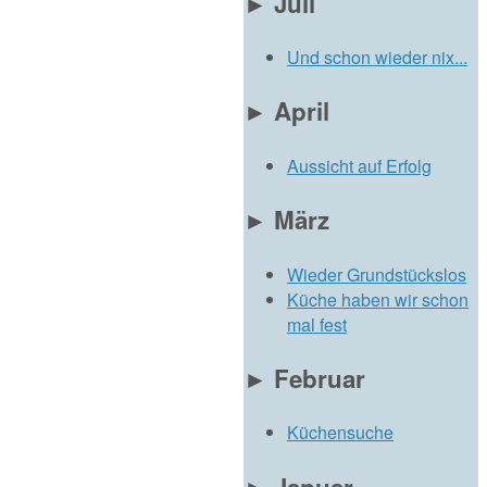
►
Juli
Und schon wieder nix...
►
April
Aussicht auf Erfolg
►
März
Wieder Grundstückslos
Küche haben wir schon
mal fest
►
Februar
Küchensuche
►
Januar