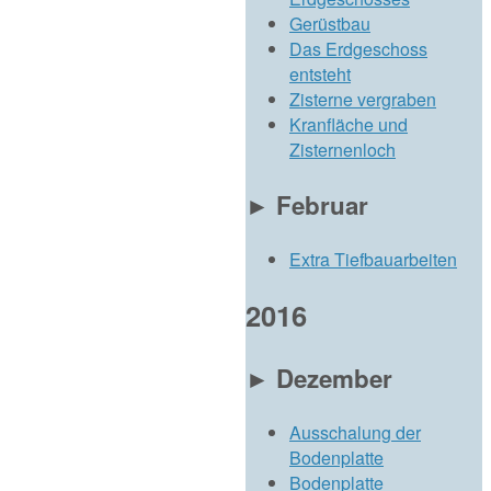
Gerüstbau
Das Erdgeschoss
entsteht
Zisterne vergraben
Kranfläche und
Zisternenloch
►
Februar
Extra Tiefbauarbeiten
2016
►
Dezember
Ausschalung der
Bodenplatte
Bodenplatte