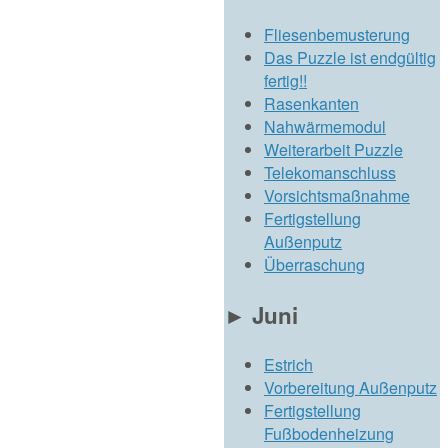
Fliesenbemusterung
Das Puzzle ist endgültig
fertig!!
Rasenkanten
Nahwärmemodul
Weiterarbeit Puzzle
Telekomanschluss
Vorsichtsmaßnahme
Fertigstellung
Außenputz
Überraschung
►
Juni
Estrich
Vorbereitung Außenputz
Fertigstellung
Fußbodenheizung