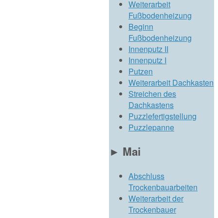
Weiterarbeit
Fußbodenheizung
Beginn
Fußbodenheizung
Innenputz II
Innenputz I
Putzen
Weiterarbeit Dachkasten
Streichen des
Dachkastens
Puzzlefertigstellung
Puzzlepanne
►
Mai
Abschluss
Trockenbauarbeiten
Weiterarbeit der
Trockenbauer