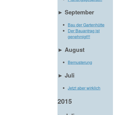
►
September
Bau der Gartenhütte
Der Bauantrag ist
genehmigt!!!
►
August
Bemusterung
►
Juli
Jetzt aber wirklich
2015