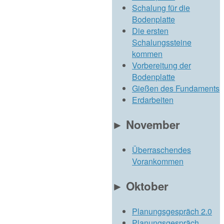
Schalung für die
Bodenplatte
Die ersten
Schalungssteine
kommen
Vorbereitung der
Bodenplatte
Gießen des Fundaments
Erdarbeiten
►
November
Überraschendes
Vorankommen
►
Oktober
Planungsgespräch 2.0
Planungsgespräch