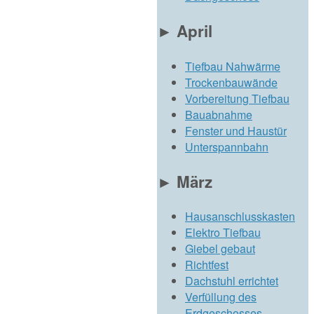
►
April
Tiefbau Nahwärme
Trockenbauwände
Vorbereitung Tiefbau
Bauabnahme
Fenster und Haustür
Unterspannbahn
►
März
Hausanschlusskasten
Elektro Tiefbau
Giebel gebaut
Richtfest
Dachstuhl errichtet
Verfüllung des
Erdgeschosses