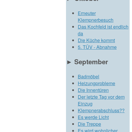
Erneuter
Klempnerbesuch
Das Kochfeld ist endlich
da
Die Küche kommt
5. TÜV - Abnahme
►
September
Badmöbel
Heizungprobleme
Die Innentüren
Der letzte Tag vor dem
Einzug
Klempnerabschluss??
Es werde Licht
Die Treppe
Es wird wohnlicher