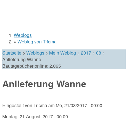
Weblogs
Sie sind hier
»
Weblog von Tricma
Startseite
>
Weblogs
>
Mein Weblog
>
2017
>
08
>
Anlieferung Wanne
Bautagebücher online:
2.065
Anlieferung Wanne
Eingestellt von
Tricma
am
Mo, 21/08/2017 - 00:00
Montag, 21 August, 2017 - 00:00