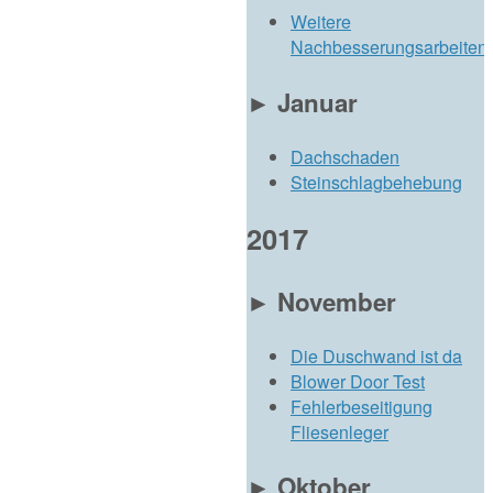
Weitere
Nachbesserungsarbeiten
►
Januar
Dachschaden
Steinschlagbehebung
2017
►
November
Die Duschwand ist da
Blower Door Test
Fehlerbeseitigung
Fliesenleger
►
Oktober