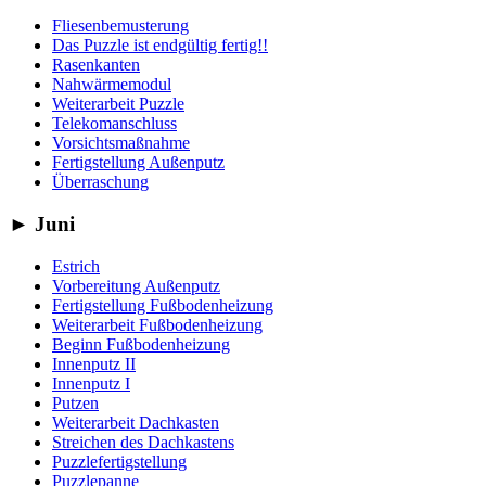
Fliesenbemusterung
Das Puzzle ist endgültig fertig!!
Rasenkanten
Nahwärmemodul
Weiterarbeit Puzzle
Telekomanschluss
Vorsichtsmaßnahme
Fertigstellung Außenputz
Überraschung
►
Juni
Estrich
Vorbereitung Außenputz
Fertigstellung Fußbodenheizung
Weiterarbeit Fußbodenheizung
Beginn Fußbodenheizung
Innenputz II
Innenputz I
Putzen
Weiterarbeit Dachkasten
Streichen des Dachkastens
Puzzlefertigstellung
Puzzlepanne