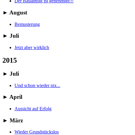
Der Bauantrag ist genehmigt!!!
►
August
Bemusterung
►
Juli
Jetzt aber wirklich
2015
►
Juli
Und schon wieder nix...
►
April
Aussicht auf Erfolg
►
März
Wieder Grundstückslos