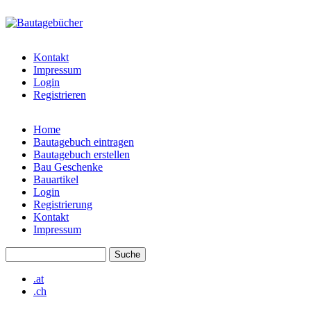
Direkt zum Inhalt
bautagebuch-
liste.de
Kontakt
Impressum
Login
Registrieren
Home
Bautagebuch eintragen
Hauptmenü
Bautagebuch erstellen
Bau Geschenke
Bauartikel
Login
Registrierung
Kontakt
Impressum
Suche
Suchformular
.at
.ch