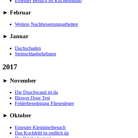
Erneuter Besuch im Küchenstudio
►
Februar
Weitere Nachbesserungsarbeiten
►
Januar
Dachschaden
Steinschlagbehebung
2017
►
November
Die Duschwand ist da
Blower Door Test
Fehlerbeseitigung Fliesenleger
►
Oktober
Erneuter Klempnerbesuch
Das Kochfeld ist endlich da