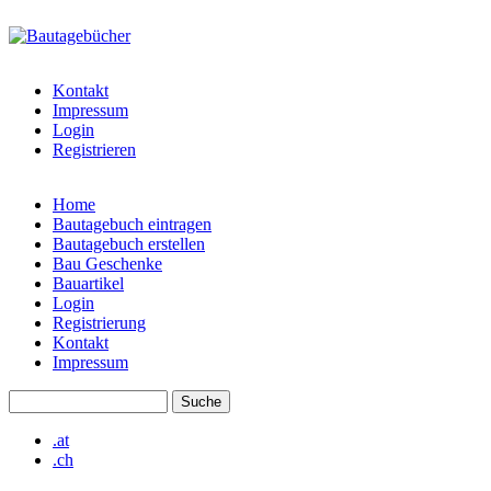
Direkt zum Inhalt
bautagebuch-
liste.de
Kontakt
Impressum
Login
Registrieren
Home
Bautagebuch eintragen
Hauptmenü
Bautagebuch erstellen
Bau Geschenke
Bauartikel
Login
Registrierung
Kontakt
Impressum
Suche
Suchformular
.at
.ch