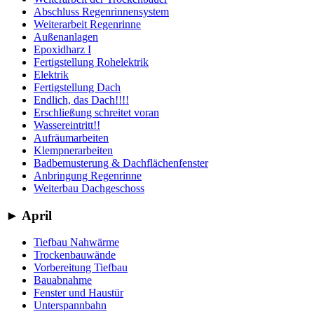
Abschluss Regenrinnensystem
Weiterarbeit Regenrinne
Außenanlagen
Epoxidharz I
Fertigstellung Rohelektrik
Elektrik
Fertigstellung Dach
Endlich, das Dach!!!!
Erschließung schreitet voran
Wassereintritt!!
Aufräumarbeiten
Klempnerarbeiten
Badbemusterung & Dachflächenfenster
Anbringung Regenrinne
Weiterbau Dachgeschoss
►
April
Tiefbau Nahwärme
Trockenbauwände
Vorbereitung Tiefbau
Bauabnahme
Fenster und Haustür
Unterspannbahn