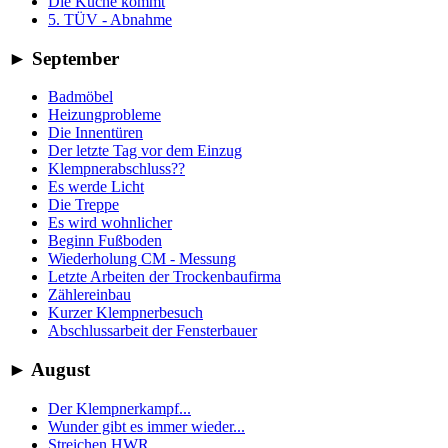
Die Küche kommt
5. TÜV - Abnahme
►
September
Badmöbel
Heizungprobleme
Die Innentüren
Der letzte Tag vor dem Einzug
Klempnerabschluss??
Es werde Licht
Die Treppe
Es wird wohnlicher
Beginn Fußboden
Wiederholung CM - Messung
Letzte Arbeiten der Trockenbaufirma
Zählereinbau
Kurzer Klempnerbesuch
Abschlussarbeit der Fensterbauer
►
August
Der Klempnerkampf...
Wunder gibt es immer wieder...
Streichen HWR