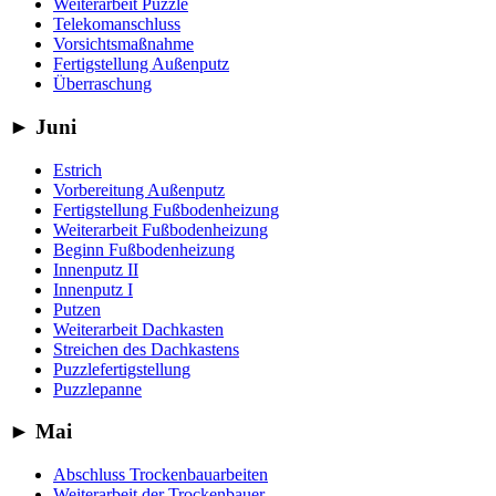
Weiterarbeit Puzzle
Telekomanschluss
Vorsichtsmaßnahme
Fertigstellung Außenputz
Überraschung
►
Juni
Estrich
Vorbereitung Außenputz
Fertigstellung Fußbodenheizung
Weiterarbeit Fußbodenheizung
Beginn Fußbodenheizung
Innenputz II
Innenputz I
Putzen
Weiterarbeit Dachkasten
Streichen des Dachkastens
Puzzlefertigstellung
Puzzlepanne
►
Mai
Abschluss Trockenbauarbeiten
Weiterarbeit der Trockenbauer