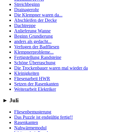
Streichbeginn
Drainagerohr
Die Klempner waren da...
Abschleifen der Decke
Dachtreppe
Anlieferung Wanne
Beginn Grundierung
anders als gedacht...
Verfugen der Badfliesen
Klempnerprobleme...
Fertigstellung Randsteine
Schöne Überraschung
Die Trockenbauer waren mal wieder da
Kleinigkeiten
Fliesenarbeit HWR
Setzen der Rasenkanten
Weiterarbeit Elektriker
►
Juli
Fliesenbemusterung
Das Puzzle ist endgültig fertig!!
Rasenkanten
Nahwärmemodul