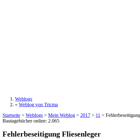
Weblogs
»
Weblog von Tricma
Sie sind hier
Startseite
>
Weblogs
>
Mein Weblog
>
2017
>
11
>
Fehlerbeseitigung
Bautagebücher online:
2.065
Fehlerbeseitigung Fliesenleger