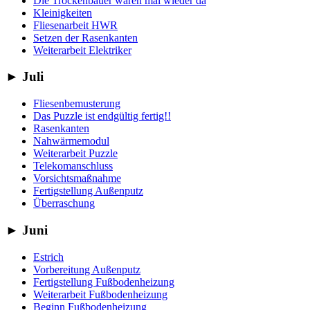
Die Trockenbauer waren mal wieder da
Kleinigkeiten
Fliesenarbeit HWR
Setzen der Rasenkanten
Weiterarbeit Elektriker
►
Juli
Fliesenbemusterung
Das Puzzle ist endgültig fertig!!
Rasenkanten
Nahwärmemodul
Weiterarbeit Puzzle
Telekomanschluss
Vorsichtsmaßnahme
Fertigstellung Außenputz
Überraschung
►
Juni
Estrich
Vorbereitung Außenputz
Fertigstellung Fußbodenheizung
Weiterarbeit Fußbodenheizung
Beginn Fußbodenheizung