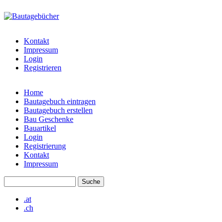
Direkt zum Inhalt
bautagebuch-
liste.de
Kontakt
Impressum
Login
Registrieren
Home
Bautagebuch eintragen
Hauptmenü
Bautagebuch erstellen
Bau Geschenke
Bauartikel
Login
Registrierung
Kontakt
Impressum
Suche
Suchformular
.at
.ch