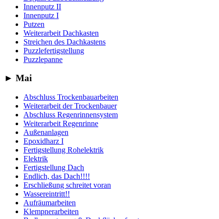
Innenputz II
Innenputz I
Putzen
Weiterarbeit Dachkasten
Streichen des Dachkastens
Puzzlefertigstellung
Puzzlepanne
►
Mai
Abschluss Trockenbauarbeiten
Weiterarbeit der Trockenbauer
Abschluss Regenrinnensystem
Weiterarbeit Regenrinne
Außenanlagen
Epoxidharz I
Fertigstellung Rohelektrik
Elektrik
Fertigstellung Dach
Endlich, das Dach!!!!
Erschließung schreitet voran
Wassereintritt!!
Aufräumarbeiten
Klempnerarbeiten