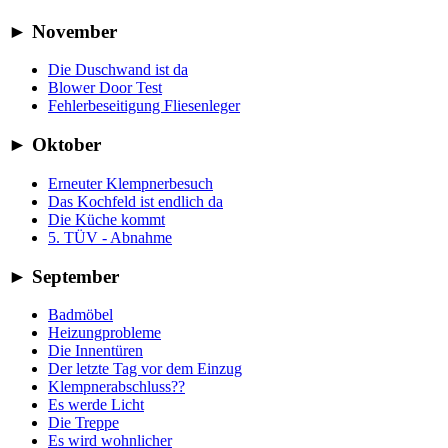
►
November
Die Duschwand ist da
Blower Door Test
Fehlerbeseitigung Fliesenleger
►
Oktober
Erneuter Klempnerbesuch
Das Kochfeld ist endlich da
Die Küche kommt
5. TÜV - Abnahme
►
September
Badmöbel
Heizungprobleme
Die Innentüren
Der letzte Tag vor dem Einzug
Klempnerabschluss??
Es werde Licht
Die Treppe
Es wird wohnlicher