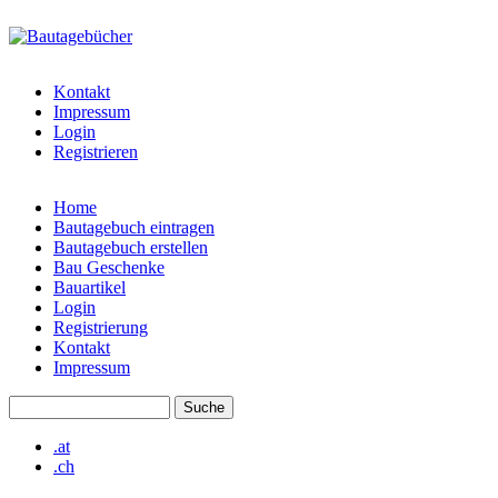
Direkt zum Inhalt
bautagebuch-
liste.de
Kontakt
Impressum
Login
Registrieren
Home
Bautagebuch eintragen
Hauptmenü
Bautagebuch erstellen
Bau Geschenke
Bauartikel
Login
Registrierung
Kontakt
Impressum
Suche
Suchformular
.at
.ch