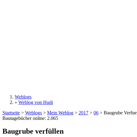
Weblogs
»
Weblog von Hudi
Sie sind hier
Startseite
>
Weblogs
>
Mein Weblog
>
2017
>
06
>
Baugrube Verfue
Bautagebücher online:
2.065
Baugrube verfüllen