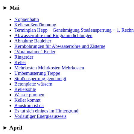
►
Mai
Noppenbahn
Kelleraußendämmung
Terminplan Hepp + Genehmigung Straßensperrung + 1. Rech
Abwasserrohre und Ringraumdichtungen
Abnahme Bauleiter
Kernbohrungen für Abwasserrohre und Zisterne
"Vorabnahme" Keller
Ringerder
Keller
Mehrkosten Mehrkosten Mehrkosten
Umbemusterung Treppe
Straßensperrung genehmigt
Betonplatte wässern
Kellersohle
Wasser pumpen
Keller kommt
Baustrom ist da
Es tut sich einiges im Hintergrund
Vorläufiger Energieausweis
►
April