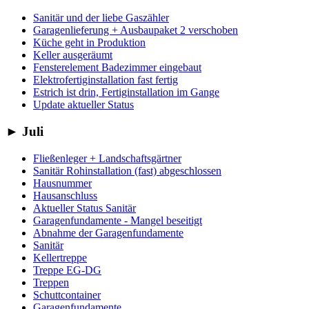
Sanitär und der liebe Gaszähler
Garagenlieferung + Ausbaupaket 2 verschoben
Küche geht in Produktion
Keller ausgeräumt
Fensterelement Badezimmer eingebaut
Elektrofertiginstallation fast fertig
Estrich ist drin, Fertiginstallation im Gange
Update aktueller Status
►
Juli
Fließenleger + Landschaftsgärtner
Sanitär Rohinstallation (fast) abgeschlossen
Hausnummer
Hausanschluss
Aktueller Status Sanitär
Garagenfundamente - Mangel beseitigt
Abnahme der Garagenfundamente
Sanitär
Kellertreppe
Treppe EG-DG
Treppen
Schuttcontainer
Garagenfundamente