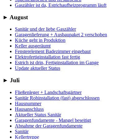
Gaszähler ist da, Estrichaufheizprogramm läuft
►
August
Sanitär und der liebe Gaszähler
Garagenlieferung + Ausbaupaket 2 verschoben
Küche geht in Produktion
Keller ausgeräumt
Fensterelement Badezimmer eingebaut
Elektrofertiginstallation fast fertig
Estrich ist drin, Fertiginstallation im Gange
Update aktueller Status
►
Juli
Fließenleger + Landschaftsgärtner
Sanitär Rohinstallation (fast) abgeschlossen
Hausnummer
Hausanschluss
Aktueller Status Sanitär
Garagenfundamente - Mangel beseitigt
Abnahme der Garagenfundamente
Sanitär
Kellertreppe