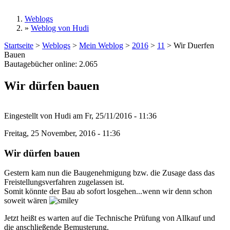
Weblogs
»
Weblog von Hudi
Sie sind hier
Startseite
>
Weblogs
>
Mein Weblog
>
2016
>
11
>
Wir Duerfen
Bauen
Bautagebücher online:
2.065
Wir dürfen bauen
Eingestellt von
Hudi
am
Fr, 25/11/2016 - 11:36
Freitag, 25 November, 2016 - 11:36
Wir dürfen bauen
Gestern kam nun die Baugenehmigung bzw. die Zusage dass das
Freistellungsverfahren zugelassen ist.
Somit könnte der Bau ab sofort losgehen...wenn wir denn schon
soweit wären
Jetzt heißt es warten auf die Technische Prüfung von Allkauf und
die anschließende Bemusterung.