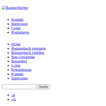
Direkt zum Inhalt
bautagebuch-
liste.de
Kontakt
Impressum
Login
Registrieren
Home
Bautagebuch eintragen
Hauptmenü
Bautagebuch erstellen
Bau Geschenke
Bauartikel
Login
Registrierung
Kontakt
Impressum
Suche
Suchformular
.at
.ch