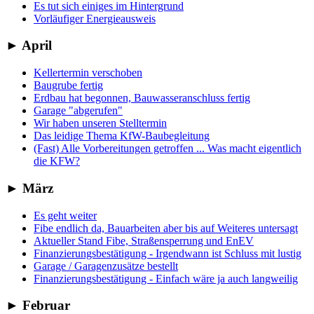
Es tut sich einiges im Hintergrund
Vorläufiger Energieausweis
►
April
Kellertermin verschoben
Baugrube fertig
Erdbau hat begonnen, Bauwasseranschluss fertig
Garage "abgerufen"
Wir haben unseren Stelltermin
Das leidige Thema KfW-Baubegleitung
(Fast) Alle Vorbereitungen getroffen ... Was macht eigentlich
die KFW?
►
März
Es geht weiter
Fibe endlich da, Bauarbeiten aber bis auf Weiteres untersagt
Aktueller Stand Fibe, Straßensperrung und EnEV
Finanzierungsbestätigung - Irgendwann ist Schluss mit lustig
Garage / Garagenzusätze bestellt
Finanzierungsbestätigung - Einfach wäre ja auch langweilig
►
Februar