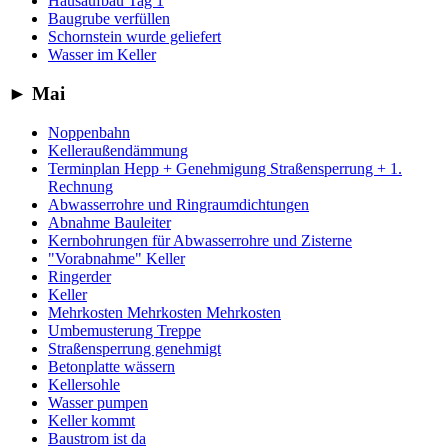
Hausaufbau Tag 1
Baugrube verfüllen
Schornstein wurde geliefert
Wasser im Keller
►
Mai
Noppenbahn
Kelleraußendämmung
Terminplan Hepp + Genehmigung Straßensperrung + 1.
Rechnung
Abwasserrohre und Ringraumdichtungen
Abnahme Bauleiter
Kernbohrungen für Abwasserrohre und Zisterne
"Vorabnahme" Keller
Ringerder
Keller
Mehrkosten Mehrkosten Mehrkosten
Umbemusterung Treppe
Straßensperrung genehmigt
Betonplatte wässern
Kellersohle
Wasser pumpen
Keller kommt
Baustrom ist da