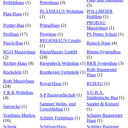
Perfekthaus
(1)
Petershaus
(3)
(5)
PLANHAUS Wohnbau
POLLMEIER
Plan-Haus
(1)
(1)
Holzbau
(1)
PROBAU
Postler-Bau
(1)
PrimaHaus
(2)
Massivhaus
(1)
ProHaus
(17)
Projektas
(1)
PS Peters Schulz
(1)
REGIOHAUS Creativ
Pusch-Bau
(1)
Rensch Haus
(4)
(1)
RGO Massivhaus
RheinMassiv GmbH
Rheno-SystemBau
(2)
(24)
(1)
Richter-Haus
(9)
Riesenbeck Wohnbau
(1)
RKR Systembau
(3)
Roth Baumeister
Röckelein
(2)
Romberger Fertigteile
(1)
Haus
(1)
Roth Massivhaus
Royal-Haus
(1)
RUBAU
(1)
(24)
S & R Wohnbau
S.Ü.B.A.
S-P Baugesellschaft
(1)
(4)
Süddeutsche Bau
(1)
Sammet Wohn- und
Sander & Knispel
Saevecke
(1)
Gewerbebau
(1)
(1)
Scanhaus Marlow
Schaper Baumeister
Schäfer Fertighaus
(1)
(16)
Haus
(1)
Schenk
SchlösserHaus
Schlüter Bauregie