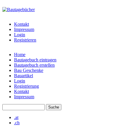
Direkt zum Inhalt
bautagebuch-
liste.de
Kontakt
Impressum
Login
Registrieren
Home
Bautagebuch eintragen
Hauptmenü
Bautagebuch erstellen
Bau Geschenke
Bauartikel
Login
Registrierung
Kontakt
Impressum
Suche
Suchformular
.at
.ch