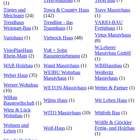
THB-Hausbau
(5)
THM Bau
(7)
(1)
Tönjes und
Town & Country Haus
Trave Massivhaus
Meichsner
(24)
(142)
(1)
Trendhaus
Trendline - das
VARIO-BAU
Weingart-Bau
(3)
Traumhaus
(1)
Fertighaus
(1)
Virtus Massivhaus
Variohaus
(1)
Viebrock Haus
(48)
(8)
W.Leberer
VisioPlanHaus
Voß + Sohn
Massivbau GmbH
Rhein-Main
(2)
Bauunternehmung
(2)
(1)
WAB Holzbau
(1)
Wand Massivhaus
(1)
WBIHausbau
(2)
WEIBU Wohnbau
Weißeritz
Weber Haus
(35)
Massivhaus
(1)
Massivhaus
(1)
Werner Wohnbau
WETON-Massivhaus
(4)
Wetter & Partner
(1)
(10)
WiBau
Wilms Haus
(1)
Wir Leben Haus
(1)
Baugesellschaft
(1)
Wirtz & Lück
WITO Massivhaus
(10)
Wittfoth Bau
(1)
Wohnbau
(1)
Wölfle & Glöckler
Wohnen und
Wolf-Haus
(2)
Fertig- und Holzbau
Leben
(1)
(1)