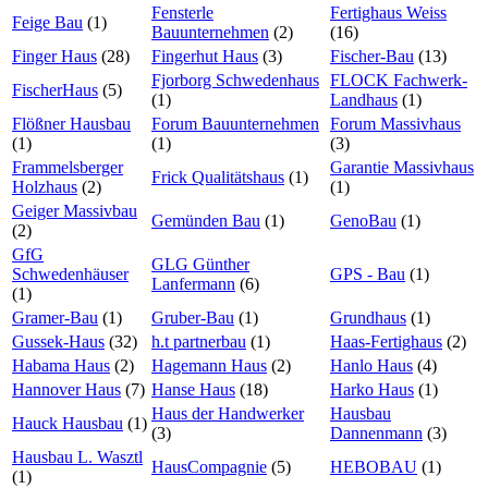
Fensterle
Fertighaus Weiss
Feige Bau
(1)
Bauunternehmen
(2)
(16)
Finger Haus
(28)
Fingerhut Haus
(3)
Fischer-Bau
(13)
Fjorborg Schwedenhaus
FLOCK Fachwerk-
FischerHaus
(5)
(1)
Landhaus
(1)
Flößner Hausbau
Forum Bauunternehmen
Forum Massivhaus
(1)
(1)
(3)
Frammelsberger
Garantie Massivhaus
Frick Qualitätshaus
(1)
Holzhaus
(2)
(1)
Geiger Massivbau
Gemünden Bau
(1)
GenoBau
(1)
(2)
GfG
GLG Günther
Schwedenhäuser
GPS - Bau
(1)
Lanfermann
(6)
(1)
Gramer-Bau
(1)
Gruber-Bau
(1)
Grundhaus
(1)
Gussek-Haus
(32)
h.t partnerbau
(1)
Haas-Fertighaus
(2)
Habama Haus
(2)
Hagemann Haus
(2)
Hanlo Haus
(4)
Hannover Haus
(7)
Hanse Haus
(18)
Harko Haus
(1)
Haus der Handwerker
Hausbau
Hauck Hausbau
(1)
(3)
Dannenmann
(3)
Hausbau L. Wasztl
HausCompagnie
(5)
HEBOBAU
(1)
(1)