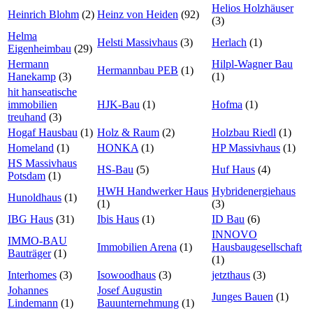
Helios Holzhäuser
Heinrich Blohm
(2)
Heinz von Heiden
(92)
(3)
Helma
Helsti Massivhaus
(3)
Herlach
(1)
Eigenheimbau
(29)
Hermann
Hilpl-Wagner Bau
Hermannbau PEB
(1)
Hanekamp
(3)
(1)
hit hanseatische
immobilien
HJK-Bau
(1)
Hofma
(1)
treuhand
(3)
Hogaf Hausbau
(1)
Holz & Raum
(2)
Holzbau Riedl
(1)
Homeland
(1)
HONKA
(1)
HP Massivhaus
(1)
HS Massivhaus
HS-Bau
(5)
Huf Haus
(4)
Potsdam
(1)
HWH Handwerker Haus
Hybridenergiehaus
Hunoldhaus
(1)
(1)
(3)
IBG Haus
(31)
Ibis Haus
(1)
ID Bau
(6)
INNOVO
IMMO-BAU
Immobilien Arena
(1)
Hausbaugesellschaft
Bauträger
(1)
(1)
Interhomes
(3)
Isowoodhaus
(3)
jetzthaus
(3)
Johannes
Josef Augustin
Junges Bauen
(1)
Lindemann
(1)
Bauunternehmung
(1)