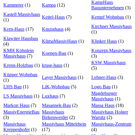
KampHaus
Kammerer
(1)
Kampa
(12)
Bauunternehmen
(3)
Kastell Massivhaus
Keitel-Haus
(7)
Kempf Wohnbau
(1)
(1)
Kirchner Massivhaus
Kern-Haus
(17)
Kinzighaus
(4)
(1)
Klawiter Hausbau
KlimaMassivHaus
(1)
Klinker Haus
(1)
(4)
KMH Köhnlein
Konzept-Massivhaus
Koenen-Bau
(1)
Massivhaus
(7)
(3)
KSW Massivhaus
Krenn-Holzbau
(1)
kruse-haus
(1)
(5)
Küpper Wohnbau
Layer Massivhaus
(1)
Lehner-Haus
(3)
(1)
LHS Bau
(1)
LiK-Wohnbau
(5)
Logo Bau
(1)
Magdeburger
LS Massivhaus
(1)
Luxhaus
(7)
Massivhaus
(1)
Markon Haus
(7)
Masannek-Bau
(2)
Massa Haus
(18)
MassivEnergieBau
Massivhaus
Massivhaus Holger
(3)
Birkenwerder
(2)
Warsitz
(2)
Massivhaus
Massivhaus Mittelrhein
Massivhaus-Zentrum
Kreppenhofer
(1)
(17)
(4)