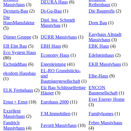
DEURA Haus
(6)
Massivhaus
(3)
Reihenhaus
(1)
Dexturis-Bau
(2)
Di-Gu-Bau
(1)
Die Bauprofis
(2)
Die
Dipl. Ing. Schmidt
HausManufaktur
Dorn Bau
(1)
Massivbau
(1)
(5)
Easyhaus Altstadt
Dümer Gruppe
(3)
DÜRR Massivhaus
(1)
Massivhaus
(3)
EB Elm Bau
(5)
EBH Haus
(6)
EBK Haus
(4)
Eco System Haus
Economy Haus
(1)
Edelsteinhaus
(2)
(80)
Eichstädtbau
(6)
Eigenleistung
(41)
EKB Massivhaus
(1)
EL-RO Grundstücks-
ekodom Hausbau
und
Elbe-Haus
(9)
(1)
Bauträgergesellschaft
(1)
Elz Bau Schlüsselfertige
ENCON
ELK Fertighaus
(2)
Häuser
(3)
Baugesellschaft
(1)
Ever Energy Home
Ernst + Ernst
(18)
Eurohaus 2000
(11)
(3)
Exzellent
F.M.Immobilien
(1)
Familyhomes
(1)
Massivhaus
(2)
Fandrich
Febro Massivhaus
Favorit Massivhaus
(10)
Massivhaus
(4)
(4)