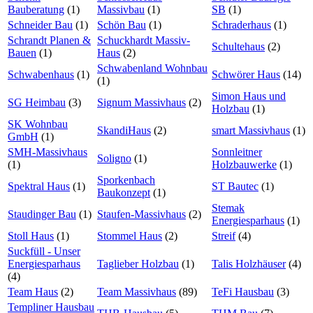
Bauberatung
(1)
Massivbau
(1)
SB
(1)
Schneider Bau
(1)
Schön Bau
(1)
Schraderhaus
(1)
Schrandt Planen &
Schuckhardt Massiv-
Schultehaus
(2)
Bauen
(1)
Haus
(2)
Schwabenland Wohnbau
Schwabenhaus
(1)
Schwörer Haus
(14)
(1)
Simon Haus und
SG Heimbau
(3)
Signum Massivhaus
(2)
Holzbau
(1)
SK Wohnbau
SkandiHaus
(2)
smart Massivhaus
(1)
GmbH
(1)
SMH-Massivhaus
Sonnleitner
Soligno
(1)
(1)
Holzbauwerke
(1)
Sporkenbach
Spektral Haus
(1)
ST Bautec
(1)
Baukonzept
(1)
Stemak
Staudinger Bau
(1)
Staufen-Massivhaus
(2)
Energiesparhaus
(1)
Stoll Haus
(1)
Stommel Haus
(2)
Streif
(4)
Suckfüll - Unser
Energiesparhaus
Taglieber Holzbau
(1)
Talis Holzhäuser
(4)
(4)
Team Haus
(2)
Team Massivhaus
(89)
TeFi Hausbau
(3)
Templiner Hausbau