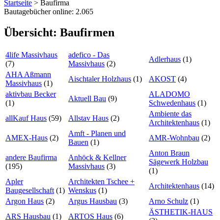
Startseite
>
Baufirma
Bautagebücher online:
2.065
Übersicht: Baufirmen
4life Massivhaus
adefico - Das
Adlerhaus
(1)
(7)
Massivhaus
(2)
AHA Aßmann
Aischtaler Holzhaus
(1)
AKOST
(4)
Massivhaus
(1)
aktivbau Becker
ALADOMO
Aktuell Bau
(9)
(1)
Schwedenhaus
(1)
Ambiente das
allKauf Haus
(59)
Allstav Haus
(2)
Architektenhaus
(1)
Amft - Planen und
AMEX-Haus
(2)
AMR-Wohnbau
(2)
Bauen
(1)
Anton Braun
andere Baufirma
Anhöck & Kellner
Sägewerk Holzbau
(195)
Massivhaus
(3)
(1)
Apler
Architekten Tschee +
Architektenhaus
(14)
Baugesellschaft
(1)
Wenskus
(1)
Argon Haus
(2)
Argus Hausbau
(3)
Arno Schulz
(1)
ÄSTHETIK-HAUS
ARS Hausbau
(1)
ARTOS Haus
(6)