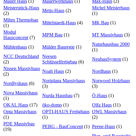
Mauer Haus
(1)
Mauerwerkhaus
(1)
Max-Haus
(2)
Meisterstück-Haus
Michel Meisterhaus
Metis-Haus
(2)
(2)
(1)
Mihm Thermobau
Mittelstaedt-Haus
(4)
MK Bau
(1)
(1)
Modul
MPM Bau
(1)
MT Massivhaus
(3)
Hausconcept
(7)
Naturhausbau 2000
Mühlenhaus
(1)
Mülder Bauregie
(1)
(1)
NCC Deutschland
Neesen
NeubauSystem
(1)
(2)
Schlüsselfertigbau
(6)
Nissen Massivhaus
Noah Haus
(2)
Nordhaus
(1)
(2)
Noriplana Massivhaus
Norwood Holzhaus
Nordlyshaus
(6)
(3)
(3)
Nova Massivhaus
Nurda Hausbau
(7)
Ö-Haus
(1)
(1)
OKAL Haus
(17)
öko-domo
(1)
Olfa Haus
(11)
Opta Massivhaus
OPTI-HAUS Fertighaus
OWL Massivhaus
(1)
(1)
(2)
PDE Massivbau
PEBG - BauConcept
(1)
Peene-Haus
(1)
(19)
Plan- und Baustudio