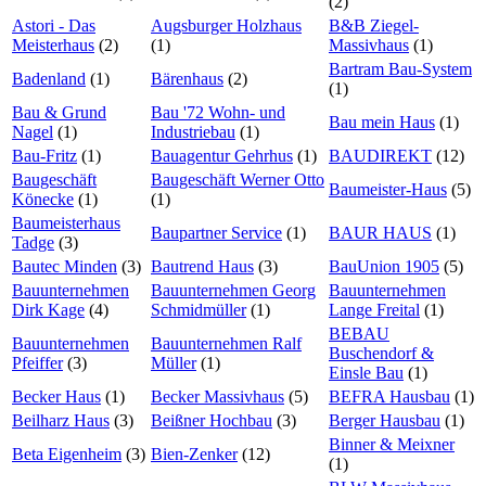
(2)
Astori - Das
Augsburger Holzhaus
B&B Ziegel-
Meisterhaus
(2)
(1)
Massivhaus
(1)
Bartram Bau-System
Badenland
(1)
Bärenhaus
(2)
(1)
Bau & Grund
Bau '72 Wohn- und
Bau mein Haus
(1)
Nagel
(1)
Industriebau
(1)
Bau-Fritz
(1)
Bauagentur Gehrhus
(1)
BAUDIREKT
(12)
Baugeschäft
Baugeschäft Werner Otto
Baumeister-Haus
(5)
Könecke
(1)
(1)
Baumeisterhaus
Baupartner Service
(1)
BAUR HAUS
(1)
Tadge
(3)
Bautec Minden
(3)
Bautrend Haus
(3)
BauUnion 1905
(5)
Bauunternehmen
Bauunternehmen Georg
Bauunternehmen
Dirk Kage
(4)
Schmidmüller
(1)
Lange Freital
(1)
BEBAU
Bauunternehmen
Bauunternehmen Ralf
Buschendorf &
Pfeiffer
(3)
Müller
(1)
Einsle Bau
(1)
Becker Haus
(1)
Becker Massivhaus
(5)
BEFRA Hausbau
(1)
Beilharz Haus
(3)
Beißner Hochbau
(3)
Berger Hausbau
(1)
Binner & Meixner
Beta Eigenheim
(3)
Bien-Zenker
(12)
(1)