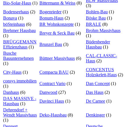
BLW Massivhaus
Bio-Solar-Haus
(1)
Bittermann & Weiss
(8)
(3)
Bodenseehaus
(2)
Bogenrieder
(1)
Bohlen-Bau
(1)
Bonava
(1)
Bonum-Haus
(2)
Böske Bau
(1)
böSteinhaus
(6)
BR Wohnkonzepte
(1)
BRALE
(8)
Brehmer Hausbau
Brohm Massivhaus
Breyer & Seck Bau
(4)
(1)
(1)
BRÜGGEMANN
Büdenbender
Brunzel Bau
(3)
Effizienzhaus
(1)
Hausbau
(1)
Busche
CAL-CLASSIC-
Bauunternehmen
Büttner Massivhaus
(6)
Haus
(2)
(1)
CONCENTUS
City-Haus
(1)
Compacta BAU
(2)
Holzskelett-Haus
(2)
consys immobilien
Contract Vario
(1)
Dan Concept
(1)
(1)
Danhaus
(6)
Danwood
(27)
Das Haus
(2)
DAS MASSIVE -
Davinci Haus
(1)
De Carnee
(1)
Hausbau
(1)
Dehrendorf +
Wendt Massivhaus
Deko-Hausbau
(8)
Denkinger
(1)
(1)
Dennert
Deutsche