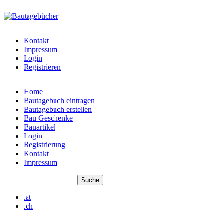
Direkt zum Inhalt
bautagebuch-
liste.de
Kontakt
Impressum
Login
Registrieren
Home
Bautagebuch eintragen
Hauptmenü
Bautagebuch erstellen
Bau Geschenke
Bauartikel
Login
Registrierung
Kontakt
Impressum
Suche
Suchformular
.at
.ch