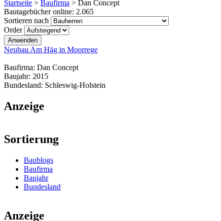
Startseite
>
Baufirma
>
Dan Concept
Bautagebücher online:
2.065
Sortieren nach
Order
Neubau Am Häg in Moorrege
Baufirma:
Dan Concept
Baujahr:
2015
Bundesland:
Schleswig-Holstein
Anzeige
Sortierung
Baublogs
Baufirma
Baujahr
Bundesland
Anzeige