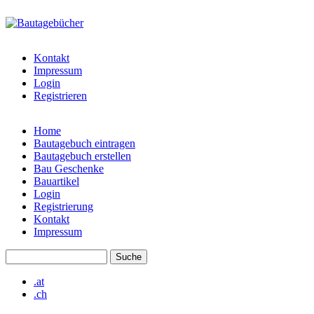
Direkt zum Inhalt
bautagebuch-
liste.de
Kontakt
Impressum
Login
Registrieren
Home
Bautagebuch eintragen
Hauptmenü
Bautagebuch erstellen
Bau Geschenke
Bauartikel
Login
Registrierung
Kontakt
Impressum
Suche
Suchformular
.at
.ch