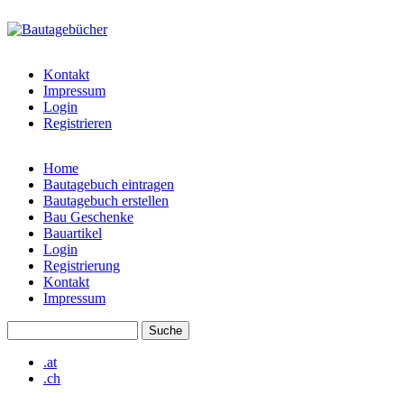
Direkt zum Inhalt
bautagebuch-
liste.de
Kontakt
Impressum
Login
Registrieren
Home
Bautagebuch eintragen
Hauptmenü
Bautagebuch erstellen
Bau Geschenke
Bauartikel
Login
Registrierung
Kontakt
Impressum
Suche
Suchformular
.at
.ch