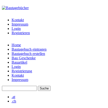
Direkt zum Inhalt
bautagebuch-
liste.de
Kontakt
Impressum
Login
Registrieren
Home
Bautagebuch eintragen
Hauptmenü
Bautagebuch erstellen
Bau Geschenke
Bauartikel
Login
Registrierung
Kontakt
Impressum
Suche
Suchformular
.at
.ch