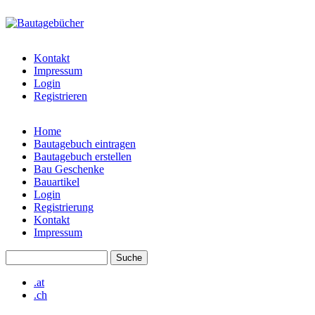
Direkt zum Inhalt
bautagebuch-
liste.de
Kontakt
Impressum
Login
Registrieren
Home
Bautagebuch eintragen
Hauptmenü
Bautagebuch erstellen
Bau Geschenke
Bauartikel
Login
Registrierung
Kontakt
Impressum
Suche
Suchformular
.at
.ch