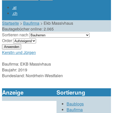
Suchformular
.at
.ch
Startseite
>
Baufirma
>
Ekb Massivhaus
Bautagebücher online:
2.065
Sortieren nach
Order
Kerstin und Jürgen
Baufirma:
EKB Massivhaus
Baujahr:
2019
Bundesland:
Nordrhein-Westfalen
Anzeige
Sortierung
Baublogs
Baufirma