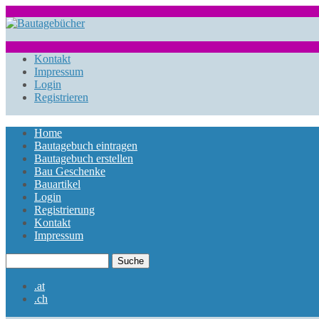
Direkt zum Inhalt
bautagebuch-
liste.de
Kontakt
Impressum
Login
Registrieren
Home
Bautagebuch eintragen
Hauptmenü
Bautagebuch erstellen
Bau Geschenke
Bauartikel
Login
Registrierung
Kontakt
Impressum
Suche
Suchformular
.at
.ch