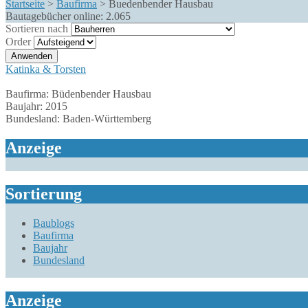
Startseite
>
Baufirma
>
Buedenbender Hausbau
Bautagebücher online:
2.065
Sortieren nach
Order
Katinka & Torsten
Baufirma:
Büdenbender Hausbau
Baujahr:
2015
Bundesland:
Baden-Württemberg
Anzeige
Sortierung
Baublogs
Baufirma
Baujahr
Bundesland
Anzeige