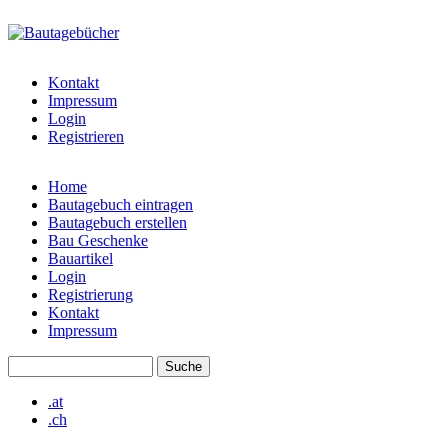
Direkt zum Inhalt
bautagebuch-
liste.de
Kontakt
Impressum
Login
Registrieren
Home
Bautagebuch eintragen
Hauptmenü
Bautagebuch erstellen
Bau Geschenke
Bauartikel
Login
Registrierung
Kontakt
Impressum
Suche
Suchformular
.at
.ch