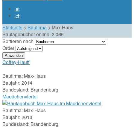
Suchformular
.at
.ch
Startseite
>
Baufirma
>
Max Haus
Bautagebücher online:
2.065
Sortieren nach
Order
Coffey-Hauff
Baufirma:
Max-Haus
Baujahr:
2014
Bundesland:
Brandenburg
Maedchenviertel
Baufirma:
Max-Haus
Baujahr:
2013
Bundesland:
Brandenburg