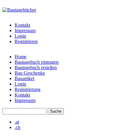
Direkt zum Inhalt
bautagebuch-
liste.de
Kontakt
Impressum
Login
Registrieren
Home
Bautagebuch eintragen
Hauptmenü
Bautagebuch erstellen
Bau Geschenke
Bauartikel
Login
Registrierung
Kontakt
Impressum
Suche
Suchformular
.at
.ch