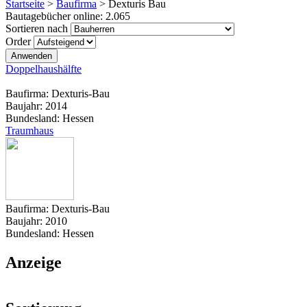
Startseite
>
Baufirma
>
Dexturis Bau
Bautagebücher online:
2.065
Sortieren nach
Order
Doppelhaushälfte
Baufirma:
Dexturis-Bau
Baujahr:
2014
Bundesland:
Hessen
Traumhaus
Baufirma:
Dexturis-Bau
Baujahr:
2010
Bundesland:
Hessen
Anzeige