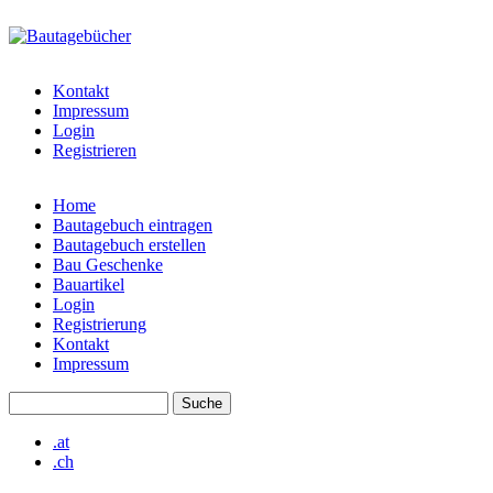
Direkt zum Inhalt
bautagebuch-
liste.de
Kontakt
Impressum
Login
Registrieren
Home
Bautagebuch eintragen
Hauptmenü
Bautagebuch erstellen
Bau Geschenke
Bauartikel
Login
Registrierung
Kontakt
Impressum
Suche
Suchformular
.at
.ch