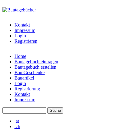
Direkt zum Inhalt
bautagebuch-
liste.de
Kontakt
Impressum
Login
Registrieren
Home
Bautagebuch eintragen
Hauptmenü
Bautagebuch erstellen
Bau Geschenke
Bauartikel
Login
Registrierung
Kontakt
Impressum
Suche
Suchformular
.at
.ch