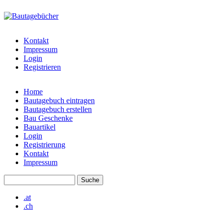
Direkt zum Inhalt
bautagebuch-
liste.de
Kontakt
Impressum
Login
Registrieren
Home
Bautagebuch eintragen
Hauptmenü
Bautagebuch erstellen
Bau Geschenke
Bauartikel
Login
Registrierung
Kontakt
Impressum
Suche
Suchformular
.at
.ch