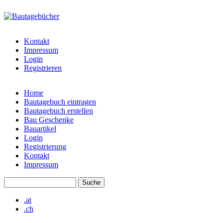
Direkt zum Inhalt
bautagebuch-
liste.de
Kontakt
Impressum
Login
Registrieren
Home
Bautagebuch eintragen
Hauptmenü
Bautagebuch erstellen
Bau Geschenke
Bauartikel
Login
Registrierung
Kontakt
Impressum
Suche
Suchformular
.at
.ch