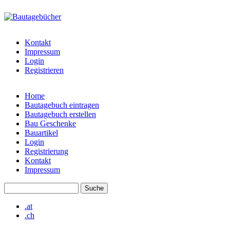
Direkt zum Inhalt
bautagebuch-
liste.de
Kontakt
Impressum
Login
Registrieren
Home
Bautagebuch eintragen
Hauptmenü
Bautagebuch erstellen
Bau Geschenke
Bauartikel
Login
Registrierung
Kontakt
Impressum
Suche
Suchformular
.at
.ch