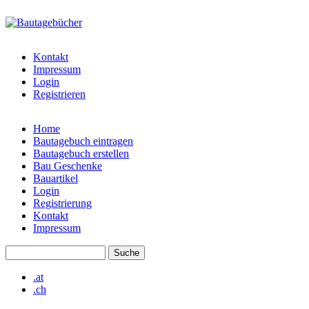
Direkt zum Inhalt
bautagebuch-
liste.de
Kontakt
Impressum
Login
Registrieren
Home
Bautagebuch eintragen
Hauptmenü
Bautagebuch erstellen
Bau Geschenke
Bauartikel
Login
Registrierung
Kontakt
Impressum
Suche
Suchformular
.at
.ch