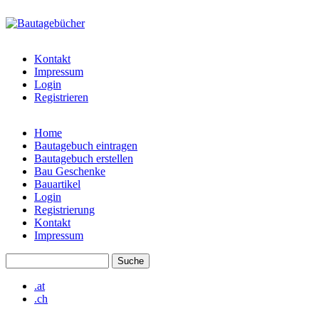
Direkt zum Inhalt
bautagebuch-
liste.de
Kontakt
Impressum
Login
Registrieren
Home
Bautagebuch eintragen
Hauptmenü
Bautagebuch erstellen
Bau Geschenke
Bauartikel
Login
Registrierung
Kontakt
Impressum
Suche
Suchformular
.at
.ch