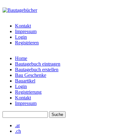
Direkt zum Inhalt
bautagebuch-
liste.de
Kontakt
Impressum
Login
Registrieren
Home
Bautagebuch eintragen
Hauptmenü
Bautagebuch erstellen
Bau Geschenke
Bauartikel
Login
Registrierung
Kontakt
Impressum
Suche
Suchformular
.at
.ch