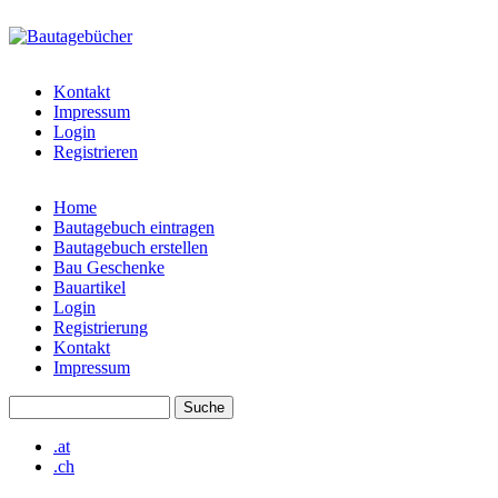
Direkt zum Inhalt
bautagebuch-
liste.de
Kontakt
Impressum
Login
Registrieren
Home
Bautagebuch eintragen
Hauptmenü
Bautagebuch erstellen
Bau Geschenke
Bauartikel
Login
Registrierung
Kontakt
Impressum
Suche
Suchformular
.at
.ch