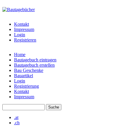
Direkt zum Inhalt
bautagebuch-
liste.de
Kontakt
Impressum
Login
Registrieren
Home
Bautagebuch eintragen
Hauptmenü
Bautagebuch erstellen
Bau Geschenke
Bauartikel
Login
Registrierung
Kontakt
Impressum
Suche
Suchformular
.at
.ch