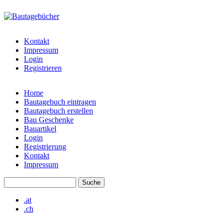
Direkt zum Inhalt
bautagebuch-
liste.de
Kontakt
Impressum
Login
Registrieren
Home
Bautagebuch eintragen
Hauptmenü
Bautagebuch erstellen
Bau Geschenke
Bauartikel
Login
Registrierung
Kontakt
Impressum
Suche
Suchformular
.at
.ch