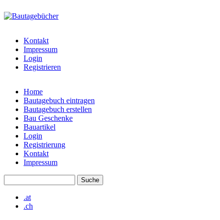
Direkt zum Inhalt
bautagebuch-
liste.de
Kontakt
Impressum
Login
Registrieren
Home
Bautagebuch eintragen
Hauptmenü
Bautagebuch erstellen
Bau Geschenke
Bauartikel
Login
Registrierung
Kontakt
Impressum
Suche
Suchformular
.at
.ch