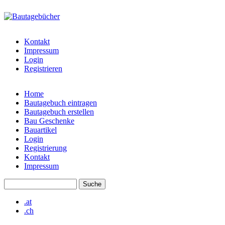
Direkt zum Inhalt
bautagebuch-
liste.de
Kontakt
Impressum
Login
Registrieren
Home
Bautagebuch eintragen
Hauptmenü
Bautagebuch erstellen
Bau Geschenke
Bauartikel
Login
Registrierung
Kontakt
Impressum
Suche
Suchformular
.at
.ch