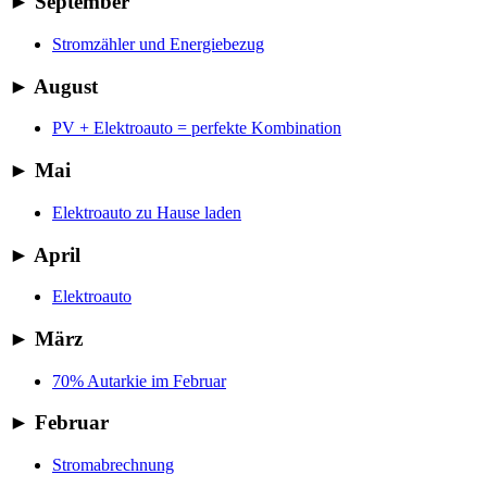
►
September
Stromzähler und Energiebezug
►
August
PV + Elektroauto = perfekte Kombination
►
Mai
Elektroauto zu Hause laden
►
April
Elektroauto
►
März
70% Autarkie im Februar
►
Februar
Stromabrechnung