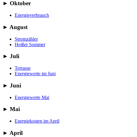
►
Oktober
Energieverbrauch
►
August
Stromzähler
Heißer Sommer
►
Juli
Terrasse
Energiewerte im Juni
►
Juni
Energiewerte Mai
►
Mai
Energiekosten im April
►
April