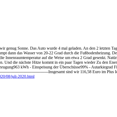
en wir genug Sonne. Das Auto wurde 4 mal geladen. An den 2 letzten T
mpt dann das Wasser von 20-22 Grad durch die Fußbodenheizung. Der
 die Innenraumtemperatur auf die Weise um etwa 2 Grad gesenkt. Natürl
zen. Und die nächste Hitze kommt in ein paar Tagen wieder Zu den En
ugung963 kWh - Einspeisung der Überschüsse99% - Autarkiegrad Finan
------------------------------------Insgesamt sind wir 116,58 Euro im P
020/08/juli-2020.html