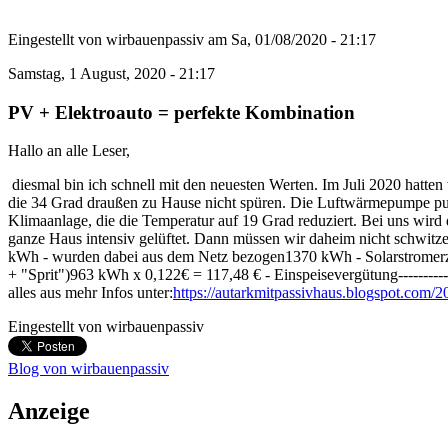
Eingestellt von
wirbauenpassiv
am
Sa, 01/08/2020 - 21:17
Samstag, 1 August, 2020 - 21:17
PV + Elektroauto = perfekte Kombination
Hallo an alle Leser,
diesmal bin ich schnell mit den neuesten Werten. Im Juli 2020 hatt
die 34 Grad draußen zu Hause nicht spüren. Die Luftwärmepumpe pu
Klimaanlage, die die Temperatur auf 19 Grad reduziert. Bei uns wird
ganze Haus intensiv gelüftet. Dann müssen wir daheim nicht schwit
kWh - wurden dabei aus dem Netz bezogen1370 kWh - Solarstromerze
+ "Sprit")963 kWh x 0,122€ = 117,48 € - Einspeisevergütung-----------
alles aus mehr Infos unter:
https://autarkmitpassivhaus.blogspot.com/2
Eingestellt von
wirbauenpassiv
Blog von wirbauenpassiv
Anzeige