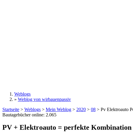
Weblogs
»
Weblog von wirbauenpassiv
Sie sind hier
Startseite
>
Weblogs
>
Mein Weblog
>
2020
>
08
>
Pv Elektroauto P
Bautagebücher online:
2.065
PV + Elektroauto = perfekte Kombination