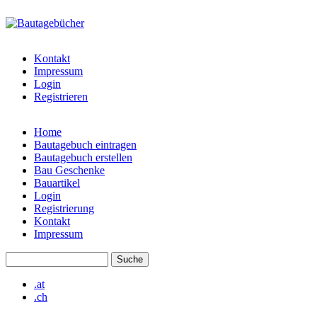
Direkt zum Inhalt
bautagebuch-
liste.de
Kontakt
Impressum
Login
Registrieren
Home
Bautagebuch eintragen
Hauptmenü
Bautagebuch erstellen
Bau Geschenke
Bauartikel
Login
Registrierung
Kontakt
Impressum
Suche
Suchformular
.at
.ch