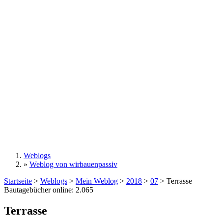
Weblogs
»
Weblog von wirbauenpassiv
Sie sind hier
Startseite
>
Weblogs
>
Mein Weblog
>
2018
>
07
>
Terrasse
Bautagebücher online:
2.065
Terrasse