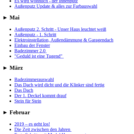
Es wird wohnlich - der Innenputz
Außenputz Update & alles zur Farbauswahl
►
Mai
Außenputz 2. Schritt - Unser Haus leuchtet weiß
Außenputz - 1. Schritt
Elektroinstellation, Außendämmung & Garagendach
Einbau der Fenster
Badezimmer 2.0
"Geduld ist eine Tugend"
►
März
Badezimmerauswahl
Das Dach wird dicht und die Klinker sind fertig
Das Dach
Der 1. Deckel kommt drauf
Stein für Stein
►
Februar
2019 – es geht los!
Die Zeit zwischen den Jahren