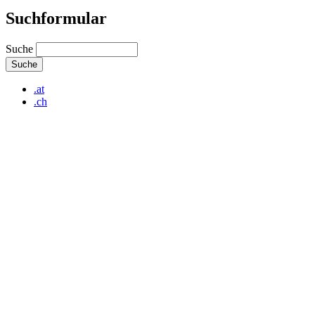
Suchformular
Suche
.at
.ch