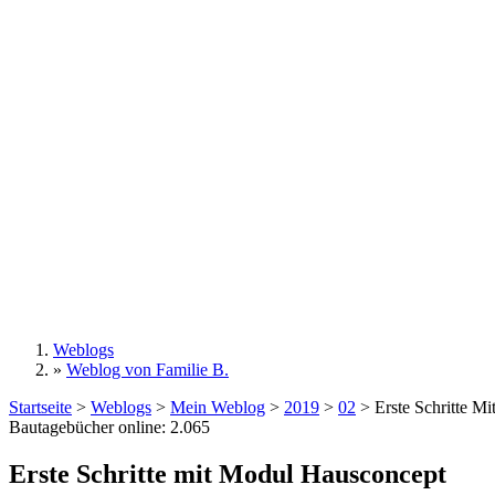
Weblogs
»
Weblog von Familie B.
Sie sind hier
Startseite
>
Weblogs
>
Mein Weblog
>
2019
>
02
>
Erste Schritte M
Bautagebücher online:
2.065
Erste Schritte mit Modul Hausconcept