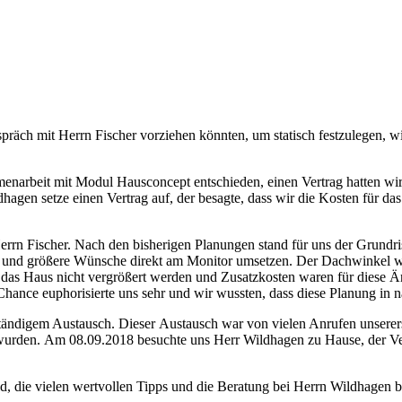
präch mit Herrn Fischer vorziehen könnten, um statisch festzulegen, 
menarbeit mit Modul Hausconcept entschieden, einen Vertrag hatten wir 
ldhagen setze einen Vertrag auf, der besagte, dass wir die Kosten für 
rrn Fischer. Nach den bisherigen Planungen stand für uns der Grundris
ne und größere Wünsche direkt am Monitor umsetzen. Der Dachwinkel wu
ste das Haus nicht vergrößert werden und Zusatzkosten waren für diese
nce euphorisierte uns sehr und wir wussten, dass diese Planung in n
ändigem Austausch. Dieser Austausch war von vielen Anrufen unsererseit
t wurden. Am 08.09.2018 besuchte uns Herr Wildhagen zu Hause, der Ve
duld, die vielen wertvollen Tipps und die Beratung bei Herrn Wildhagen 