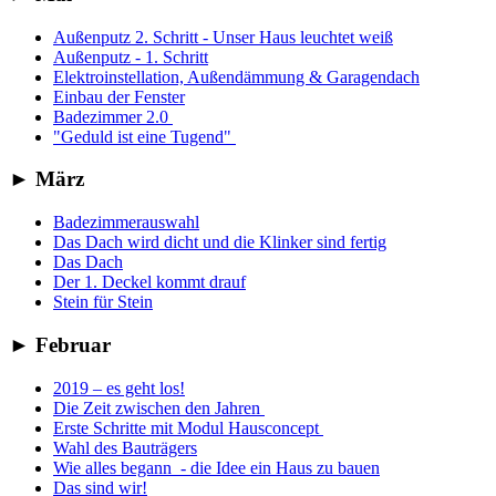
Außenputz 2. Schritt - Unser Haus leuchtet weiß
Außenputz - 1. Schritt
Elektroinstellation, Außendämmung & Garagendach
Einbau der Fenster
Badezimmer 2.0
"Geduld ist eine Tugend"
►
März
Badezimmerauswahl
Das Dach wird dicht und die Klinker sind fertig
Das Dach
Der 1. Deckel kommt drauf
Stein für Stein
►
Februar
2019 – es geht los!
Die Zeit zwischen den Jahren
Erste Schritte mit Modul Hausconcept
Wahl des Bauträgers
Wie alles begann - die Idee ein Haus zu bauen
Das sind wir!