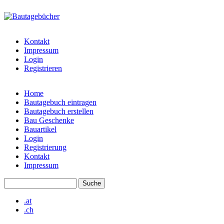
Direkt zum Inhalt
bautagebuch-
liste.de
Kontakt
Impressum
Login
Registrieren
Home
Bautagebuch eintragen
Hauptmenü
Bautagebuch erstellen
Bau Geschenke
Bauartikel
Login
Registrierung
Kontakt
Impressum
Suche
Suchformular
.at
.ch