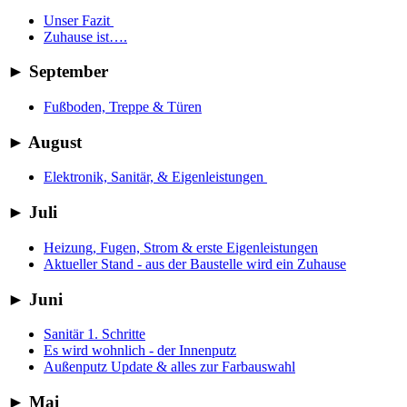
Unser Fazit
Zuhause ist….
►
September
Fußboden, Treppe & Türen
►
August
Elektronik, Sanitär, & Eigenleistungen
►
Juli
Heizung, Fugen, Strom & erste Eigenleistungen
Aktueller Stand - aus der Baustelle wird ein Zuhause
►
Juni
Sanitär 1. Schritte
Es wird wohnlich - der Innenputz
Außenputz Update & alles zur Farbauswahl
►
Mai