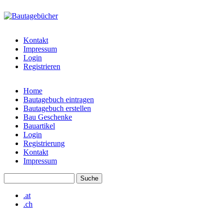
Direkt zum Inhalt
bautagebuch-
liste.de
Kontakt
Impressum
Login
Registrieren
Home
Bautagebuch eintragen
Hauptmenü
Bautagebuch erstellen
Bau Geschenke
Bauartikel
Login
Registrierung
Kontakt
Impressum
Suche
Suchformular
.at
.ch