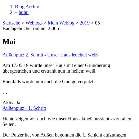
Blog Archiv
»
huhu
Sie sind hier
Startseite
>
Weblogs
>
Mein Weblog
>
2019
>
05
Bautagebücher online:
2.065
Mai
Außenputz 2. Schritt - Unser Haus leuchtet weiß
Am 17.05.19 wurde unser Haus mit einer Grundierung
übergestrichen und erstrahlt nun in hellem weiß.
Ebenfalls wurde nun auch die Garage verputzt.
…
Aktiv:
Ja
Außenputz - 1. Schritt
Heute zeigen wir euch wie unser Haus aktuell aussieht - von allen
Seiten.
Der Putzer hat von Außen begonnen die 1. Schicht aufzutragen.