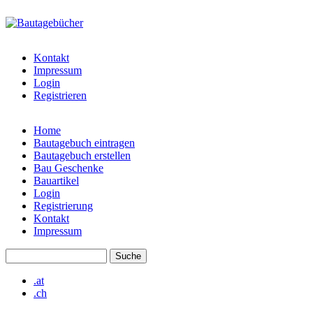
Direkt zum Inhalt
bautagebuch-
liste.de
Kontakt
Impressum
Login
Registrieren
Home
Bautagebuch eintragen
Hauptmenü
Bautagebuch erstellen
Bau Geschenke
Bauartikel
Login
Registrierung
Kontakt
Impressum
Suche
Suchformular
.at
.ch