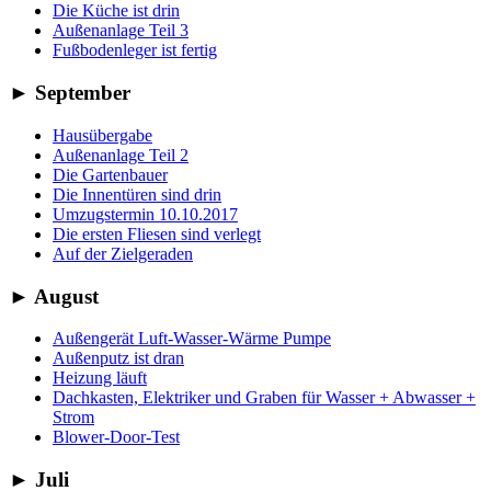
Die Küche ist drin
Außenanlage Teil 3
Fußbodenleger ist fertig
►
September
Hausübergabe
Außenanlage Teil 2
Die Gartenbauer
Die Innentüren sind drin
Umzugstermin 10.10.2017
Die ersten Fliesen sind verlegt
Auf der Zielgeraden
►
August
Außengerät Luft-Wasser-Wärme Pumpe
Außenputz ist dran
Heizung läuft
Dachkasten, Elektriker und Graben für Wasser + Abwasser +
Strom
Blower-Door-Test
►
Juli