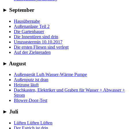
►
September
Hausübergabe
Außenanlage Teil 2
Die Gartenbauer
Die Innentüren sind drin
Umzugstermin 10.10.2017
Die ersten Fliesen sind verlegt
Auf der Zielgeraden
►
August
Außengerät Luft-Wasser-Wärme Pumpe
Außenputz ist dran
Heizung läuft
Dachkasten, Elektriker und Graben für Wasser + Abwasser +
Strom
Blower-Door-Test
►
Juli
Lüften Lüften Lüften
Der Estrich ist drin