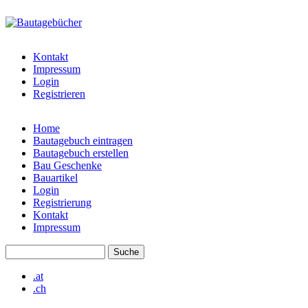
Direkt zum Inhalt
bautagebuch-
liste.de
Kontakt
Impressum
Login
Registrieren
Home
Bautagebuch eintragen
Hauptmenü
Bautagebuch erstellen
Bau Geschenke
Bauartikel
Login
Registrierung
Kontakt
Impressum
Suche
Suchformular
.at
.ch