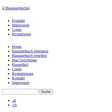
Direkt zum Inhalt
bautagebuch-
liste.de
Kontakt
Impressum
Login
Registrieren
Home
Bautagebuch eintragen
Hauptmenü
Bautagebuch erstellen
Bau Geschenke
Bauartikel
Login
Registrierung
Kontakt
Impressum
Suche
Suchformular
.at
.ch