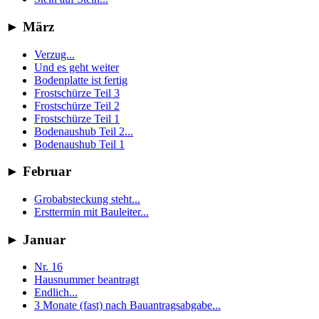
►
März
Verzug...
Und es geht weiter
Bodenplatte ist fertig
Frostschürze Teil 3
Frostschürze Teil 2
Frostschürze Teil 1
Bodenaushub Teil 2...
Bodenaushub Teil 1
►
Februar
Grobabsteckung steht...
Ersttermin mit Bauleiter...
►
Januar
Nr. 16
Hausnummer beantragt
Endlich...
3 Monate (fast) nach Bauantragsabgabe...