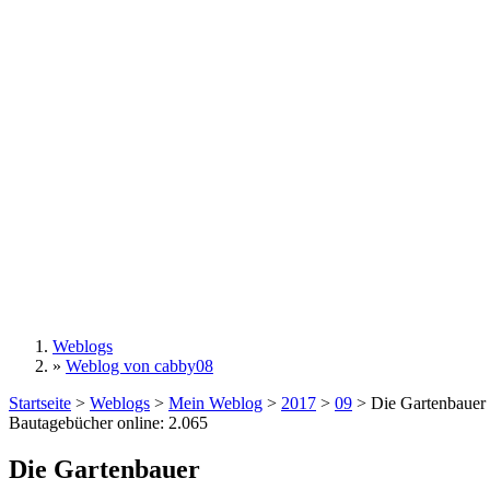
Weblogs
»
Weblog von cabby08
Sie sind hier
Startseite
>
Weblogs
>
Mein Weblog
>
2017
>
09
>
Die Gartenbauer
Bautagebücher online:
2.065
Die Gartenbauer