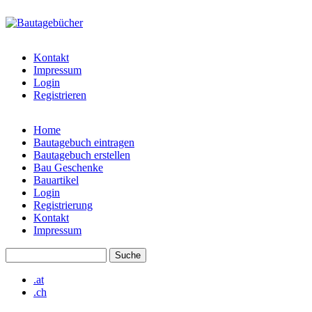
Direkt zum Inhalt
bautagebuch-
liste.de
Kontakt
Impressum
Login
Registrieren
Home
Bautagebuch eintragen
Hauptmenü
Bautagebuch erstellen
Bau Geschenke
Bauartikel
Login
Registrierung
Kontakt
Impressum
Suche
Suchformular
.at
.ch