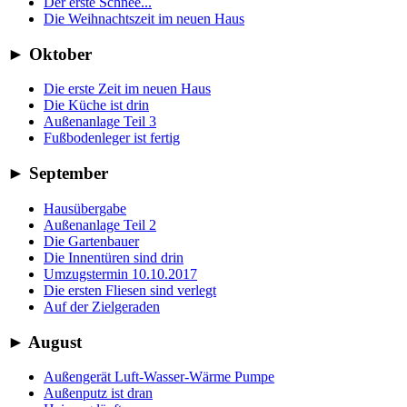
Der erste Schnee...
Die Weihnachtszeit im neuen Haus
►
Oktober
Die erste Zeit im neuen Haus
Die Küche ist drin
Außenanlage Teil 3
Fußbodenleger ist fertig
►
September
Hausübergabe
Außenanlage Teil 2
Die Gartenbauer
Die Innentüren sind drin
Umzugstermin 10.10.2017
Die ersten Fliesen sind verlegt
Auf der Zielgeraden
►
August
Außengerät Luft-Wasser-Wärme Pumpe
Außenputz ist dran