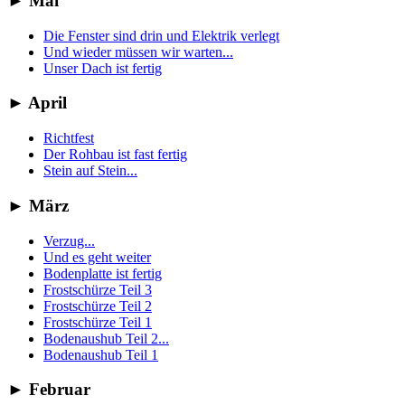
►
Mai
Die Fenster sind drin und Elektrik verlegt
Und wieder müssen wir warten...
Unser Dach ist fertig
►
April
Richtfest
Der Rohbau ist fast fertig
Stein auf Stein...
►
März
Verzug...
Und es geht weiter
Bodenplatte ist fertig
Frostschürze Teil 3
Frostschürze Teil 2
Frostschürze Teil 1
Bodenaushub Teil 2...
Bodenaushub Teil 1
►
Februar