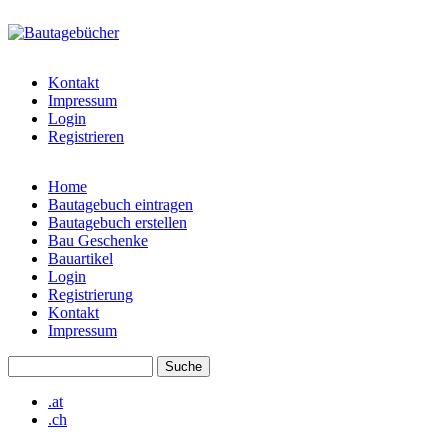
Direkt zum Inhalt
bautagebuch-
liste.de
Kontakt
Impressum
Login
Registrieren
Home
Bautagebuch eintragen
Hauptmenü
Bautagebuch erstellen
Bau Geschenke
Bauartikel
Login
Registrierung
Kontakt
Impressum
Suche
Suchformular
.at
.ch