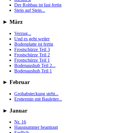
Der Rohbau ist fast fertig
Stein auf Stein...
►
März
Verzug...
Und es geht weiter
Bodenplatte ist fertig
Frostschürze Teil 3
Frostschürze Teil 2
Frostschürze Teil 1
Bodenaushub Teil 2...
Bodenaushub Teil 1
►
Februar
Grobabsteckung steht...
Ersttermin mit Bauleiter...
►
Januar
Nr. 16
Hausnummer beantragt
Endlich...