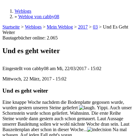
Weblogs
»
Weblog von cabby08
Sie sind hier
Startseite
>
Weblogs
>
Mein Weblog
>
2017
>
03
>
Und Es Geht
Weiter
Bautagebücher online:
2.065
Und es geht weiter
Eingestellt von
cabby08
am
Mi, 22/03/2017 - 15:02
Mittwoch, 22 März, 2017 - 15:02
Und es geht weiter
Eine knappe Woche nachdem die Bodenplatte gegossen wurde,
wurden gestern unseren Steine geliefert
. Yippi. Auch unser
Schornstein wurde schon geliefert. Wahnsinn. Die erste Reihe
Steine wurde dann gestern auch schon gemauert. Laut Aussage
unserer Bauleitung sollen wir wohl nächste Woche dran sein. Laut
Bauzeitenplan aber schon in dieser Woche...
Na mal
schauen. Auf jeden Fall geht's voran.