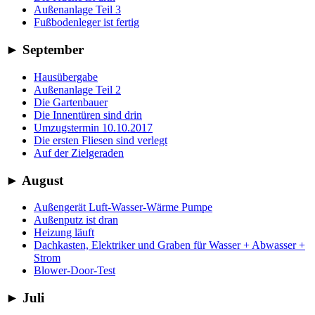
Außenanlage Teil 3
Fußbodenleger ist fertig
►
September
Hausübergabe
Außenanlage Teil 2
Die Gartenbauer
Die Innentüren sind drin
Umzugstermin 10.10.2017
Die ersten Fliesen sind verlegt
Auf der Zielgeraden
►
August
Außengerät Luft-Wasser-Wärme Pumpe
Außenputz ist dran
Heizung läuft
Dachkasten, Elektriker und Graben für Wasser + Abwasser +
Strom
Blower-Door-Test
►
Juli