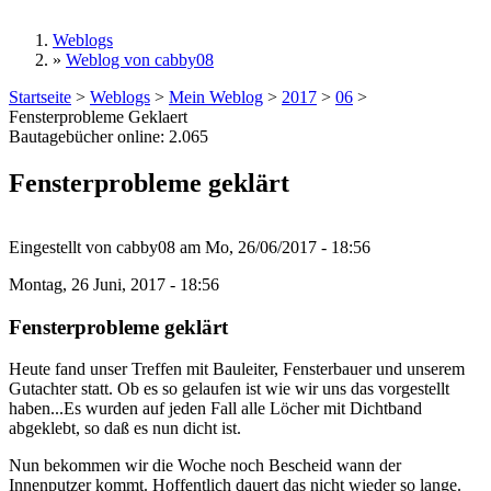
Weblogs
»
Weblog von cabby08
Sie sind hier
Startseite
>
Weblogs
>
Mein Weblog
>
2017
>
06
>
Fensterprobleme Geklaert
Bautagebücher online:
2.065
Fensterprobleme geklärt
Eingestellt von
cabby08
am
Mo, 26/06/2017 - 18:56
Montag, 26 Juni, 2017 - 18:56
Fensterprobleme geklärt
Heute fand unser Treffen mit Bauleiter, Fensterbauer und unserem
Gutachter statt. Ob es so gelaufen ist wie wir uns das vorgestellt
haben...Es wurden auf jeden Fall alle Löcher mit Dichtband
abgeklebt, so daß es nun dicht ist.
Nun bekommen wir die Woche noch Bescheid wann der
Innenputzer kommt. Hoffentlich dauert das nicht wieder so lange.