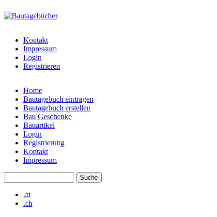
Direkt zum Inhalt
bautagebuch-
liste.de
Kontakt
Impressum
Login
Registrieren
Home
Bautagebuch eintragen
Hauptmenü
Bautagebuch erstellen
Bau Geschenke
Bauartikel
Login
Registrierung
Kontakt
Impressum
Suche
Suchformular
.at
.ch