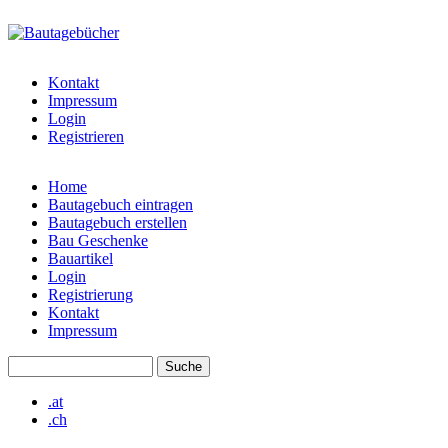
Direkt zum Inhalt
bautagebuch-
liste.de
Kontakt
Impressum
Login
Registrieren
Home
Bautagebuch eintragen
Hauptmenü
Bautagebuch erstellen
Bau Geschenke
Bauartikel
Login
Registrierung
Kontakt
Impressum
Suche
Suchformular
.at
.ch