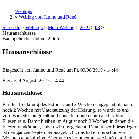
Weblogs
»
Weblog von Janine und René
Sie sind hier
Startseite
>
Weblogs
>
Mein Weblog
>
2019
>
08
>
Hausanschluesse
Bautagebücher online:
2.065
Hausanschlüsse
Eingestellt von
Janine und René
am
Fr, 09/08/2019 - 14:44
Freitag, 9 August, 2019 - 14:44
Hausanschlüsse
Für die Trocknung des Estrichs sind 3 Wochen eingeplant, danach
noch 2 Wochen mit Unterstützung der Heizung, so wurde es uns
vom Bauleiter mitgeteilt und danach können dann auch schon
Fliesen rein. Damit bleiben im August noch 2 Wochen in denen die
Fliesen reinkönnen, haben wir uns gedacht. Denn unser Fliesenleger
ist den ganzen September ausgebucht, das hat er uns schon vor
Monaten angekündigt. Aber wie es kommen musste läuft natürlich