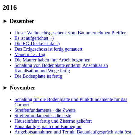
2016
►
Dezember
Unser Weihnachtsgeschenk vom Bauunternehmen Pfeiffer
Es ist aufgerichtet :-)
Die EG-Decke ist da :-)
Das Erdgeschoss ist fertig gemauert
Mauern - 2. Tag
Die Maurer haben ihre Arbeit begonnen
Schalung von Bodenplatte entfernt, Anschluss an
Kanalisation und Wege fertig
Die Bodenplatte ist fertig
►
November
Schalung für die Bodenplatte und Punktfundamente für das
Carport
Streifenfundamente - die Zweite
Streifenfundamente - die erste
Hauseinfahrt fertig und Zisterne geliefert
Bauanlaufgespräch und Baubeginn
Angebotsannahmen und Termin Bauanlaufgespräch steht fest