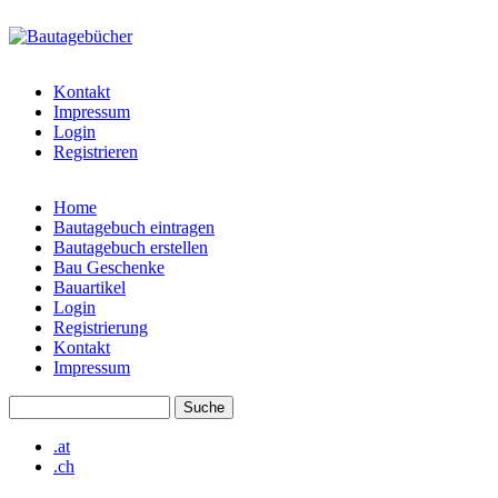
Direkt zum Inhalt
bautagebuch-
liste.de
Kontakt
Impressum
Login
Registrieren
Home
Bautagebuch eintragen
Hauptmenü
Bautagebuch erstellen
Bau Geschenke
Bauartikel
Login
Registrierung
Kontakt
Impressum
Suche
Suchformular
.at
.ch