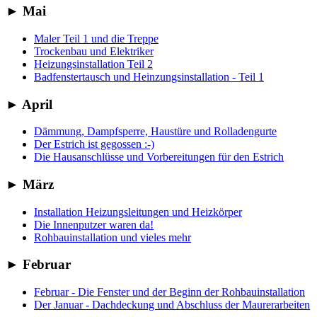
►
Mai
Maler Teil 1 und die Treppe
Trockenbau und Elektriker
Heizungsinstallation Teil 2
Badfenstertausch und Heinzungsinstallation - Teil 1
►
April
Dämmung, Dampfsperre, Haustüre und Rolladengurte
Der Estrich ist gegossen :-)
Die Hausanschlüsse und Vorbereitungen für den Estrich
►
März
Installation Heizungsleitungen und Heizkörper
Die Innenputzer waren da!
Rohbauinstallation und vieles mehr
►
Februar
Februar - Die Fenster und der Beginn der Rohbauinstallation
Der Januar - Dachdeckung und Abschluss der Maurerarbeiten