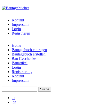
Direkt zum Inhalt
bautagebuch-
liste.de
Kontakt
Impressum
Login
Registrieren
Home
Bautagebuch eintragen
Hauptmenü
Bautagebuch erstellen
Bau Geschenke
Bauartikel
Login
Registrierung
Kontakt
Impressum
Suche
Suchformular
.at
.ch