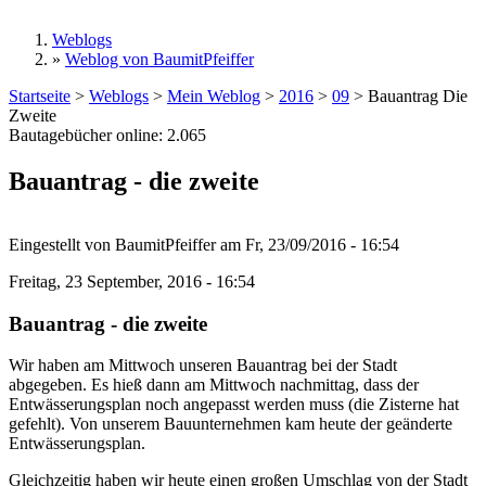
Weblogs
»
Weblog von BaumitPfeiffer
Sie sind hier
Startseite
>
Weblogs
>
Mein Weblog
>
2016
>
09
>
Bauantrag Die
Zweite
Bautagebücher online:
2.065
Bauantrag - die zweite
Eingestellt von
BaumitPfeiffer
am
Fr, 23/09/2016 - 16:54
Freitag, 23 September, 2016 - 16:54
Bauantrag - die zweite
Wir haben am Mittwoch unseren Bauantrag bei der Stadt
abgegeben. Es hieß dann am Mittwoch nachmittag, dass der
Entwässerungsplan noch angepasst werden muss (die Zisterne hat
gefehlt). Von unserem Bauunternehmen kam heute der geänderte
Entwässerungsplan.
Gleichzeitig haben wir heute einen großen Umschlag von der Stadt