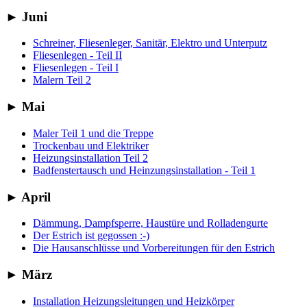
►
Juni
Schreiner, Fliesenleger, Sanitär, Elektro und Unterputz
Fliesenlegen - Teil II
Fliesenlegen - Teil I
Malern Teil 2
►
Mai
Maler Teil 1 und die Treppe
Trockenbau und Elektriker
Heizungsinstallation Teil 2
Badfenstertausch und Heinzungsinstallation - Teil 1
►
April
Dämmung, Dampfsperre, Haustüre und Rolladengurte
Der Estrich ist gegossen :-)
Die Hausanschlüsse und Vorbereitungen für den Estrich
►
März
Installation Heizungsleitungen und Heizkörper