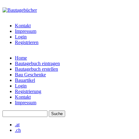
Direkt zum Inhalt
bautagebuch-
liste.de
Kontakt
Impressum
Login
Registrieren
Home
Bautagebuch eintragen
Hauptmenü
Bautagebuch erstellen
Bau Geschenke
Bauartikel
Login
Registrierung
Kontakt
Impressum
Suche
Suchformular
.at
.ch