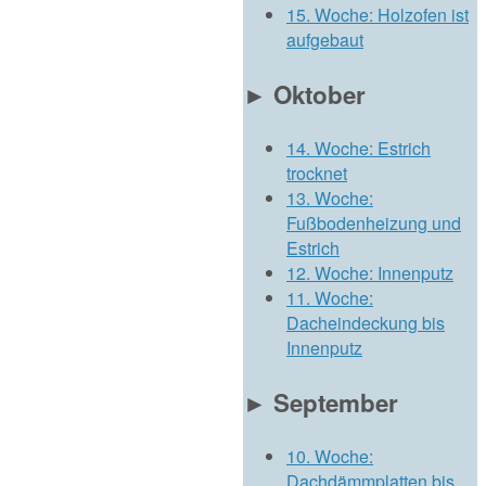
15. Woche: Holzofen ist
aufgebaut
►
Oktober
14. Woche: Estrich
trocknet
13. Woche:
Fußbodenheizung und
Estrich
12. Woche: Innenputz
11. Woche:
Dacheindeckung bis
Innenputz
►
September
10. Woche:
Dachdämmplatten bis