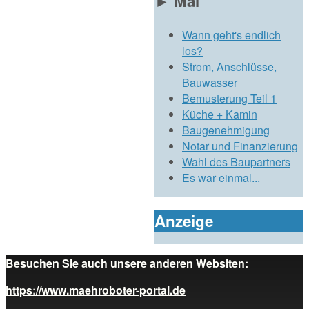
►
Mai
Wann geht's endlich
los?
Strom, Anschlüsse,
Bauwasser
Bemusterung Teil 1
Küche + Kamin
Baugenehmigung
Notar und Finanzierung
Wahl des Baupartners
Es war einmal...
Anzeige
Besuchen Sie auch unsere anderen Websiten:
https://www.maehroboter-portal.de