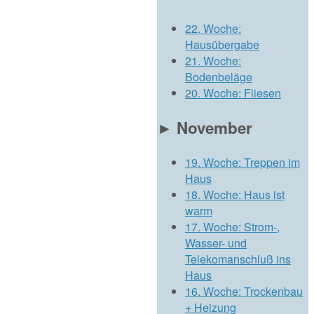
22. Woche:
Hausübergabe
21. Woche:
Bodenbeläge
20. Woche: Fliesen
►
November
19. Woche: Treppen im
Haus
18. Woche: Haus ist
warm
17. Woche: Strom-,
Wasser- und
Telekomanschluß ins
Haus
16. Woche: Trockenbau
+ Heizung