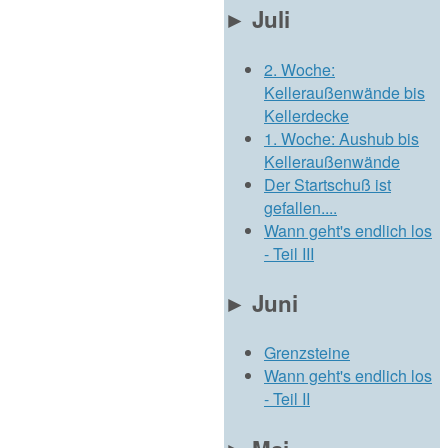
►
Juli
2. Woche:
Kelleraußenwände bis
Kellerdecke
1. Woche: Aushub bis
Kelleraußenwände
Der Startschuß ist
gefallen....
Wann geht's endlich los
- Teil III
►
Juni
Grenzsteine
Wann geht's endlich los
- Teil II