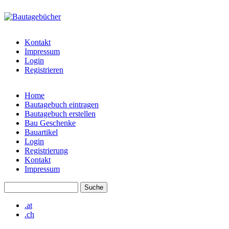
Direkt zum Inhalt
bautagebuch-
liste.de
Kontakt
Impressum
Login
Registrieren
Home
Bautagebuch eintragen
Hauptmenü
Bautagebuch erstellen
Bau Geschenke
Bauartikel
Login
Registrierung
Kontakt
Impressum
Suche
Suchformular
.at
.ch