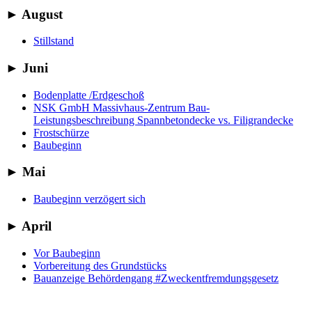
►
August
Stillstand
►
Juni
Bodenplatte /Erdgeschoß
NSK GmbH Massivhaus-Zentrum Bau-
Leistungsbeschreibung Spannbetondecke vs. Filigrandecke
Frostschürze
Baubeginn
►
Mai
Baubeginn verzögert sich
►
April
Vor Baubeginn
Vorbereitung des Grundstücks
Bauanzeige Behördengang #Zweckentfremdungsgesetz