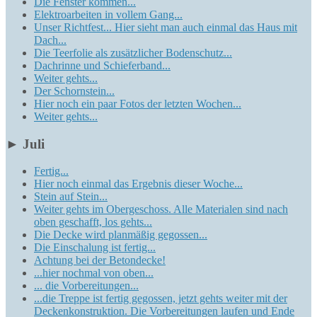
Die Fenster kommen...
Elektroarbeiten in vollem Gang...
Unser Richtfest... Hier sieht man auch einmal das Haus mit
Dach...
Die Teerfolie als zusätzlicher Bodenschutz...
Dachrinne und Schieferband...
Weiter gehts...
Der Schornstein...
Hier noch ein paar Fotos der letzten Wochen...
Weiter gehts...
►
Juli
Fertig...
Hier noch einmal das Ergebnis dieser Woche...
Stein auf Stein...
Weiter gehts im Obergeschoss. Alle Materialen sind nach
oben geschafft, los gehts...
Die Decke wird planmäßig gegossen...
Die Einschalung ist fertig...
Achtung bei der Betondecke!
...hier nochmal von oben...
... die Vorbereitungen...
...die Treppe ist fertig gegossen, jetzt gehts weiter mit der
Deckenkonstruktion. Die Vorbereitungen laufen und Ende