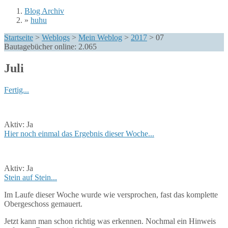
Blog Archiv
»
huhu
Sie sind hier
Startseite
>
Weblogs
>
Mein Weblog
>
2017
>
07
Bautagebücher online:
2.065
Juli
Fertig...
Aktiv:
Ja
Hier noch einmal das Ergebnis dieser Woche...
Aktiv:
Ja
Stein auf Stein...
Im Laufe dieser Woche wurde wie versprochen, fast das komplette
Obergeschoss gemauert.
Jetzt kann man schon richtig was erkennen. Nochmal ein Hinweis