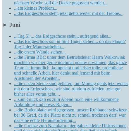
nächster Woche soll die Decke gegossen werden...
...ein kleines Problem...
...das Erdgeschoss steht, jetzt gehts weiter mit der Treppe...
►
Juni
...Tag 5! ... das Erdgeschoss steht... aufregend alles...
...das Erdgeschoss soll in fünf Tagen stehen... ob das klappt?
Tag 2 der Maurerarbeiten...
...die ersten Wände stehen...
...die Firma BBC unter dem Betriebsleiter Herrn Walkowiak
möchten wir hier gerne nochmal positiv erwähnen, das ganze
Team ist freundlich, kompetent und leistet tolle, ordentliche
und schnelle Arbeit, hier denkt mal jemand mit beim
Ausführen der Arbeiten..
...die ersten Steine sind geliefert, am Montag gehts jetzt weiter
mit dem Erdgeschoss, wir sind rundum zufrieden, wie gut
bisher alles voran geht...,
...zum Glück gab es zum Abend noch eine willkommene
Abkühlung und etwas Regen...
...die Bodenplatte wird gegossen, unsere Rohbauer schwitzen
bei 36 Grad, da die Platte nicht zu schnell trocknen darf, war
das eine echte Herausforderung...
...die Grenze zum Nachbarn, hier gab es kleine Diskussionen,
weil diese nicht abgekoffert wurde, dies ließ sich jedoch