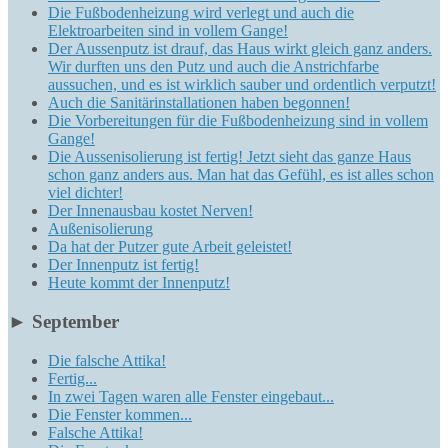
Die Fußbodenheizung wird verlegt und auch die
Elektroarbeiten sind in vollem Gange!
Der Aussenputz ist drauf, das Haus wirkt gleich ganz anders.
Wir durften uns den Putz und auch die Anstrichfarbe
aussuchen, und es ist wirklich sauber und ordentlich verputzt!
Auch die Sanitärinstallationen haben begonnen!
Die Vorbereitungen für die Fußbodenheizung sind in vollem
Gange!
Die Aussenisolierung ist fertig! Jetzt sieht das ganze Haus
schon ganz anders aus. Man hat das Gefühl, es ist alles schon
viel dichter!
Der Innenausbau kostet Nerven!
Außenisolierung
Da hat der Putzer gute Arbeit geleistet!
Der Innenputz ist fertig!
Heute kommt der Innenputz!
►
September
Die falsche Attika!
Fertig...
In zwei Tagen waren alle Fenster eingebaut...
Die Fenster kommen...
Falsche Attika!