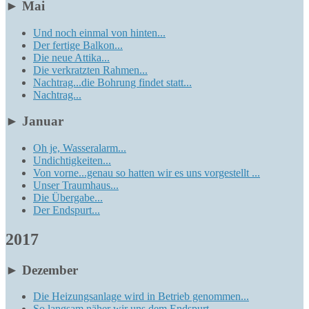
►
Mai
Und noch einmal von hinten...
Der fertige Balkon...
Die neue Attika...
Die verkratzten Rahmen...
Nachtrag...die Bohrung findet statt...
Nachtrag...
►
Januar
Oh je, Wasseralarm...
Undichtigkeiten...
Von vorne...genau so hatten wir es uns vorgestellt ...
Unser Traumhaus...
Die Übergabe...
Der Endspurt...
2017
►
Dezember
Die Heizungsanlage wird in Betrieb genommen...
So langsam näher wir uns dem Endspurt...