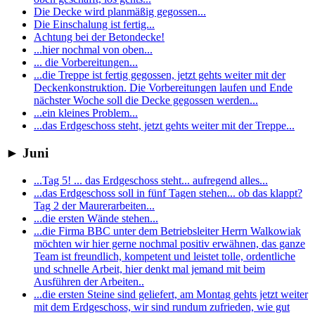
Die Decke wird planmäßig gegossen...
Die Einschalung ist fertig...
Achtung bei der Betondecke!
...hier nochmal von oben...
... die Vorbereitungen...
...die Treppe ist fertig gegossen, jetzt gehts weiter mit der
Deckenkonstruktion. Die Vorbereitungen laufen und Ende
nächster Woche soll die Decke gegossen werden...
...ein kleines Problem...
...das Erdgeschoss steht, jetzt gehts weiter mit der Treppe...
►
Juni
...Tag 5! ... das Erdgeschoss steht... aufregend alles...
...das Erdgeschoss soll in fünf Tagen stehen... ob das klappt?
Tag 2 der Maurerarbeiten...
...die ersten Wände stehen...
...die Firma BBC unter dem Betriebsleiter Herrn Walkowiak
möchten wir hier gerne nochmal positiv erwähnen, das ganze
Team ist freundlich, kompetent und leistet tolle, ordentliche
und schnelle Arbeit, hier denkt mal jemand mit beim
Ausführen der Arbeiten..
...die ersten Steine sind geliefert, am Montag gehts jetzt weiter
mit dem Erdgeschoss, wir sind rundum zufrieden, wie gut