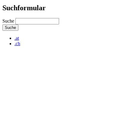
Suchformular
Suche
.at
.ch