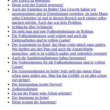
Der Estrich ist gegossen!
Heute wird der Estrich gegossen!
Auch der Elektriker ist fleißig! Das Gewerk haben wir
rausgenommen und in Eigenleistung vergeben, da mein Mann
selbst Elektriker ist und in diesem Bereich auch einiges selbst
machen möchte. Auch das war kein Problem.
Schläuche über Schläuche
Da sieht man mal eine Fußbodenheizung im Rohbau
Die Fußbodenheizung wird verlegt und auch die
Elektroarbeiten sind in vollem Gange!
Der Aussenputz ist drauf, das Haus wirkt gleich ganz anders.
Wir durften uns den Putz und auch die Anstrichfarbe
aussuchen, und es ist wirklich sauber und ordentlich verputzt!
Auch die Sanitärinstallationen haben begonnen!
Die Vorbereitungen für die Fußbodenheizung sind in vollem
Gange!
Die Aussenisolierung ist fertig! Jetzt sieht das ganze Haus
schon ganz anders aus. Man hat das Gefühl, es ist alles schon
viel dichter!
Der Innenausbau kostet Nerven!
Außenisolierung
Da hat der Putzer gute Arbeit geleistet!
Der Innenputz ist fertig!
Heute kommt der Innenputz!