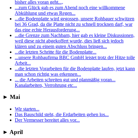
bisher alles voran geht...,
...zum Glück gab es zum Abend noch eine willkommene
Abkühlung und etwas Regen...
...die Bodenplatte wird gegossen, unsere Rohbauer schwitzen
bei 36 Grad, da die Platte nicht zu schnell trocknen darf, war
das eine echte Herausforderung...
...die Grenze zum Nachbarn, hier gab es kleine Diskussionen,
weil diese nicht abgekoffert wurde, dies ließ sich jedoch
klären und zu einem guten Abschluss bringen...
...die letzten Schritte für die Bodenplatte...
...unsere Rohbaufirma BBC GmbH leistet trotz der Hitze tolle
Arbeit...
...die letzten Vorarbeiten für die Bodenplatte laufen, jetzt kann
man schon richtig was erkennen...
... die Arbeiten schreiten gut und planmäßig voran...
Kanalarbeiten, Verrohrung etc...
►
Mai
Wir starten...
Das Bauschild steht, die Erdarbeiten gehen los...
Der Vermesser bereitet alles vor...
►
April