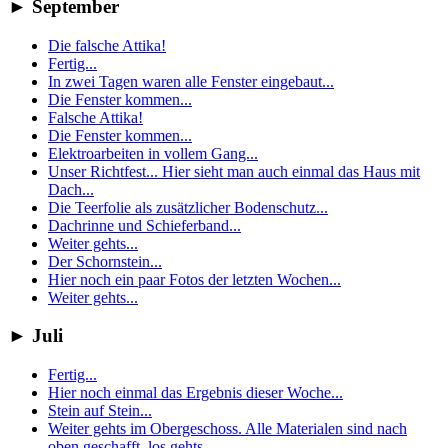
►
September
Die falsche Attika!
Fertig...
In zwei Tagen waren alle Fenster eingebaut...
Die Fenster kommen...
Falsche Attika!
Die Fenster kommen...
Elektroarbeiten in vollem Gang...
Unser Richtfest... Hier sieht man auch einmal das Haus mit
Dach...
Die Teerfolie als zusätzlicher Bodenschutz...
Dachrinne und Schieferband...
Weiter gehts...
Der Schornstein...
Hier noch ein paar Fotos der letzten Wochen...
Weiter gehts...
►
Juli
Fertig...
Hier noch einmal das Ergebnis dieser Woche...
Stein auf Stein...
Weiter gehts im Obergeschoss. Alle Materialen sind nach
oben geschafft, los gehts...