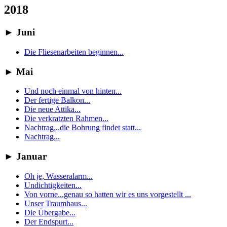
2018
►
Juni
Die Fliesenarbeiten beginnen...
►
Mai
Und noch einmal von hinten...
Der fertige Balkon...
Die neue Attika...
Die verkratzten Rahmen...
Nachtrag...die Bohrung findet statt...
Nachtrag...
►
Januar
Oh je, Wasseralarm...
Undichtigkeiten...
Von vorne...genau so hatten wir es uns vorgestellt ...
Unser Traumhaus...
Die Übergabe...
Der Endspurt...