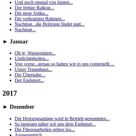
Und noch einmal von hinten...
Der fertige Balkon...
Die neue Attika...
Die verkratzten Rahmen...
Nachtrag...die Bohrung findet statt...
Nachtrag...
►
Januar
Oh je, Wasseralarm...
Undichtigkeiten...
Von vorne...genau so hatten wir es uns vorgestellt ...
Unser Traumhaus...
Die Übergabe...
Der Endspurt...
2017
►
Dezember
Die Heizungsanlage wird in Betrieb genommen...
So langsam näher wir uns dem Endspurt...
Die Fliesenarbeiten gehen los...
Aussenantrich....