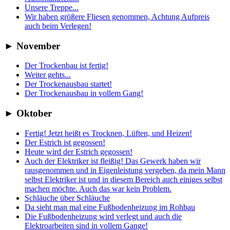
Unsere Treppe...
Wir haben größere Fliesen genommen, Achtung Aufpreis
auch beim Verlegen!
►
November
Der Trockenbau ist fertig!
Weiter gehts...
Der Trockenausbau startet!
Der Trockenausbau in vollem Gang!
►
Oktober
Fertig! Jetzt heißt es Trocknen, Lüften, und Heizen!
Der Estrich ist gegossen!
Heute wird der Estrich gegossen!
Auch der Elektriker ist fleißig! Das Gewerk haben wir
rausgenommen und in Eigenleistung vergeben, da mein Mann
selbst Elektriker ist und in diesem Bereich auch einiges selbst
machen möchte. Auch das war kein Problem.
Schläuche über Schläuche
Da sieht man mal eine Fußbodenheizung im Rohbau
Die Fußbodenheizung wird verlegt und auch die
Elektroarbeiten sind in vollem Gange!