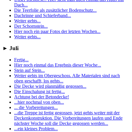
Dach...
Die Teerfolie als zusätzlicher Bodenschutz...
Dachrinne und Schieferband...
Weiter gehts...
Der Schornstein...
Hier noch ein paar Fotos der letzten Wochen...
Weiter gehts...
►
Juli
Fertig...
Hier noch einmal das Ergebnis dieser Woche...
Stein auf Stein...
Weiter gehts im Obergeschoss. Alle Materialen sind nach
oben geschafft, los gehts...
Die Decke wird planmäßig gegossen...
Die Einschalung ist fertig...
Achtung bei der Betondecke!
...hier nochmal von oben...
... die Vorbereitungen...
...die Treppe ist fertig gegossen, jetzt gehts weiter mit der
Deckenkonstruktion. Die Vorbereitungen laufen und Ende
nächster Woche soll die Decke gegossen werden...
...ein kleines Problem...