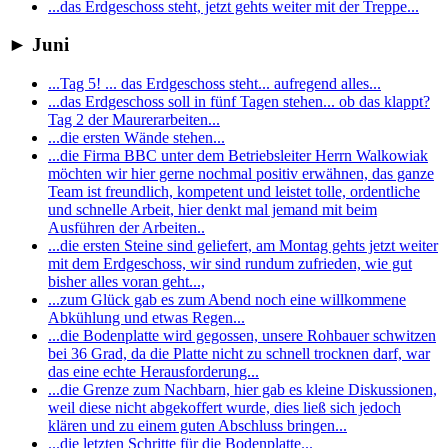
...das Erdgeschoss steht, jetzt gehts weiter mit der Treppe...
►
Juni
...Tag 5! ... das Erdgeschoss steht... aufregend alles...
...das Erdgeschoss soll in fünf Tagen stehen... ob das klappt?
Tag 2 der Maurerarbeiten...
...die ersten Wände stehen...
...die Firma BBC unter dem Betriebsleiter Herrn Walkowiak
möchten wir hier gerne nochmal positiv erwähnen, das ganze
Team ist freundlich, kompetent und leistet tolle, ordentliche
und schnelle Arbeit, hier denkt mal jemand mit beim
Ausführen der Arbeiten..
...die ersten Steine sind geliefert, am Montag gehts jetzt weiter
mit dem Erdgeschoss, wir sind rundum zufrieden, wie gut
bisher alles voran geht...,
...zum Glück gab es zum Abend noch eine willkommene
Abkühlung und etwas Regen...
...die Bodenplatte wird gegossen, unsere Rohbauer schwitzen
bei 36 Grad, da die Platte nicht zu schnell trocknen darf, war
das eine echte Herausforderung...
...die Grenze zum Nachbarn, hier gab es kleine Diskussionen,
weil diese nicht abgekoffert wurde, dies ließ sich jedoch
klären und zu einem guten Abschluss bringen...
...die letzten Schritte für die Bodenplatte...