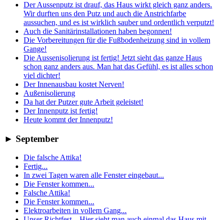
Der Aussenputz ist drauf, das Haus wirkt gleich ganz anders.
Wir durften uns den Putz und auch die Anstrichfarbe
aussuchen, und es ist wirklich sauber und ordentlich verputzt!
Auch die Sanitärinstallationen haben begonnen!
Die Vorbereitungen für die Fußbodenheizung sind in vollem
Gange!
Die Aussenisolierung ist fertig! Jetzt sieht das ganze Haus
schon ganz anders aus. Man hat das Gefühl, es ist alles schon
viel dichter!
Der Innenausbau kostet Nerven!
Außenisolierung
Da hat der Putzer gute Arbeit geleistet!
Der Innenputz ist fertig!
Heute kommt der Innenputz!
►
September
Die falsche Attika!
Fertig...
In zwei Tagen waren alle Fenster eingebaut...
Die Fenster kommen...
Falsche Attika!
Die Fenster kommen...
Elektroarbeiten in vollem Gang...
Unser Richtfest... Hier sieht man auch einmal das Haus mit