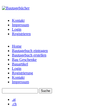
Direkt zum Inhalt
bautagebuch-
liste.de
Kontakt
Impressum
Login
Registrieren
Home
Bautagebuch eintragen
Hauptmenü
Bautagebuch erstellen
Bau Geschenke
Bauartikel
Login
Registrierung
Kontakt
Impressum
Suche
Suchformular
.at
.ch