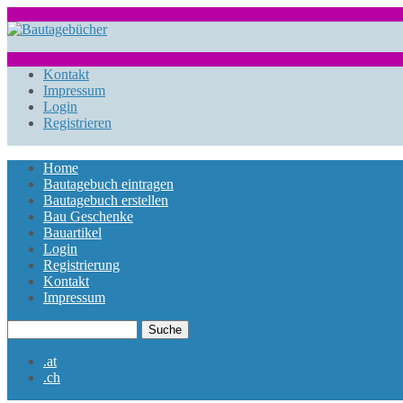
Direkt zum Inhalt
bautagebuch-
liste.de
Kontakt
Impressum
Login
Registrieren
Home
Bautagebuch eintragen
Hauptmenü
Bautagebuch erstellen
Bau Geschenke
Bauartikel
Login
Registrierung
Kontakt
Impressum
Suche
Suchformular
.at
.ch