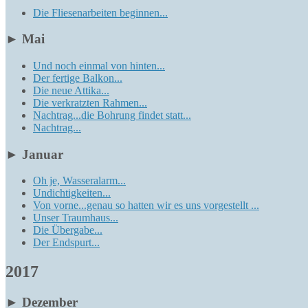
Die Fliesenarbeiten beginnen...
►
Mai
Und noch einmal von hinten...
Der fertige Balkon...
Die neue Attika...
Die verkratzten Rahmen...
Nachtrag...die Bohrung findet statt...
Nachtrag...
►
Januar
Oh je, Wasseralarm...
Undichtigkeiten...
Von vorne...genau so hatten wir es uns vorgestellt ...
Unser Traumhaus...
Die Übergabe...
Der Endspurt...
2017
►
Dezember