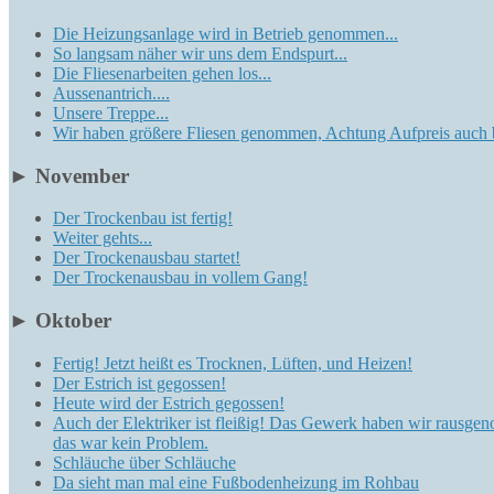
Die Heizungsanlage wird in Betrieb genommen...
So langsam näher wir uns dem Endspurt...
Die Fliesenarbeiten gehen los...
Aussenantrich....
Unsere Treppe...
Wir haben größere Fliesen genommen, Achtung Aufpreis auch 
►
November
Der Trockenbau ist fertig!
Weiter gehts...
Der Trockenausbau startet!
Der Trockenausbau in vollem Gang!
►
Oktober
Fertig! Jetzt heißt es Trocknen, Lüften, und Heizen!
Der Estrich ist gegossen!
Heute wird der Estrich gegossen!
Auch der Elektriker ist fleißig! Das Gewerk haben wir rausgen
das war kein Problem.
Schläuche über Schläuche
Da sieht man mal eine Fußbodenheizung im Rohbau