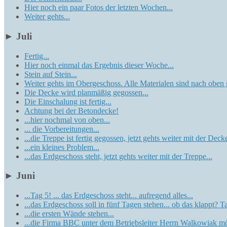
Hier noch ein paar Fotos der letzten Wochen...
Weiter gehts...
►
Juli
Fertig...
Hier noch einmal das Ergebnis dieser Woche...
Stein auf Stein...
Weiter gehts im Obergeschoss. Alle Materialen sind nach oben ge
Die Decke wird planmäßig gegossen...
Die Einschalung ist fertig...
Achtung bei der Betondecke!
...hier nochmal von oben...
... die Vorbereitungen...
...die Treppe ist fertig gegossen, jetzt gehts weiter mit der 
...ein kleines Problem...
...das Erdgeschoss steht, jetzt gehts weiter mit der Treppe...
►
Juni
...Tag 5! ... das Erdgeschoss steht... aufregend alles...
...das Erdgeschoss soll in fünf Tagen stehen... ob das klappt? T
...die ersten Wände stehen...
...die Firma BBC unter dem Betriebsleiter Herrn Walkowiak möch