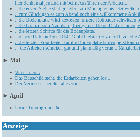
hier denkt mal jemand mit beim Ausführen der Arbeiten..
...die ersten Steine sind geliefert, am Montag gehts jetzt weite
...zum Glück gab es zum Abend noch eine willkommene Abküh
...die Bodenplatte wird gegossen, unsere Rohbauer schwitzen bei
...die Grenze zum Nachbarn, hier gab es kleine Diskussionen, w
...die letzten Schritte für die Bodenplatte...
...unsere Rohbaufirma BBC GmbH leistet trotz der Hitze tolle A
...die letzten Vorarbeiten für die Bodenplatte laufen, jetzt kann
... die Arbeiten schreiten gut und planmäßig voran... Kanalarbei
►
Mai
Wir starten...
Das Bauschild steht, die Erdarbeiten gehen los...
Der Vermesser bereitet alles vor...
►
April
Unser Traumgrundstück...
Anzeige