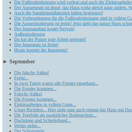
Die Fußbodenheizung wird verlegt und auch die Elektroarbeite
Der Aussenputz ist drauf, das Haus wirkt gleich ganz anders. Wi
Auch die Sanitärinstallationen haben begonnen!
Die Vorbereitungen für die Fußbodenheizung sind in vollem G
Die Aussenisolierung ist fertig! Jetzt sieht das ganze Haus scho
Der Innenausbau kostet Nerven!
Außenisolierung
Da hat der Putzer gute Arbeit geleistet!
Der Innenputz ist fertig!
Heute kommt der Innenputz!
►
September
Die falsche Attika!
Fertig...
In zwei Tagen waren alle Fenster eingebaut...
Die Fenster kommen...
Falsche Attika!
Die Fenster kommen...
Elektroarbeiten in vollem Gang...
Unser Richtfest... Hier sieht man auch einmal das Haus mit Dac
Die Teerfolie als zusätzlicher Bodenschutz...
Dachrinne und Schieferband...
Weiter gehts...
Der Schornstein...