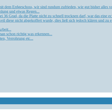
r mit dem Erdgeschoss, wir sind rundum zufrieden, wie gut bisher alles vo
lung und etwas Regen...
 36 Grad, da die Platte nicht zu schnell trocknen darf, war das eine e
eil diese nicht abgekoffert wurde, dies ließ sich jedoch klären und zu 
rbeit...
 man schon richtig was erkennen...
ten, Verrohrung etc...