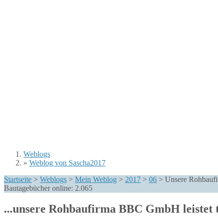
Weblogs
»
Weblog von Sascha2017
Sie sind hier
Startseite
>
Weblogs
>
Mein Weblog
>
2017
>
06
>
Unsere Rohbaufir
Bautagebücher online:
2.065
...unsere Rohbaufirma BBC GmbH leistet tro